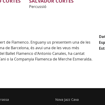
 CORTÉS
SALVADOR CORTÉS
Percussió
Da
ert de Flamenco. Enguany us presentem una de les
Esp
ana de Barcelona, és avui una de les veus més
Est
del Ballet Flamenco d'Antonio Canales, ha cantat
 Tani o la Companyia Flamenca de Merche Esmeralda.
rrassa
Nova Jazz Cava