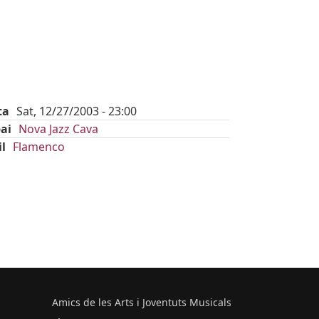
ta
Sat, 12/27/2003 - 23:00
ai
Nova Jazz Cava
il
Flamenco
Amics de les Arts i Joventuts Musicals