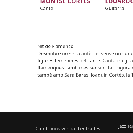
MONTSE CORTÉS
EDUARDO
Cante
Guitarra
Subtitol
Nit de Flamenco
Body
Desembre no seria autèntic sense un conc
figures femenines del cante. Cantaora git
flamenques i amb més sensibilitat. Figura 
també amb Sara Baras, Joaquín Cortés, la
Jazz Te
Condicions venda d'entrades