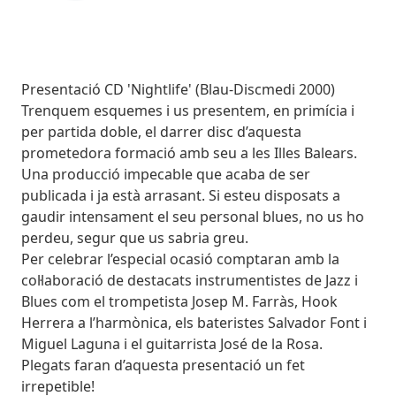
Subtitol
Presentació CD 'Nightlife' (Blau-Discmedi 2000)
Body
Trenquem esquemes i us presentem, en primícia i
per partida doble, el darrer disc d’aquesta
prometedora formació amb seu a les Illes Balears.
Una producció impecable que acaba de ser
publicada i ja està arrasant. Si esteu disposats a
gaudir intensament el seu personal blues, no us ho
perdeu, segur que us sabria greu.
Per celebrar l’especial ocasió comptaran amb la
col·laboració de destacats instrumentistes de Jazz i
Blues com el trompetista Josep M. Farràs, Hook
Herrera a l’harmònica, els bateristes Salvador Font i
Miguel Laguna i el guitarrista José de la Rosa.
Plegats faran d’aquesta presentació un fet
irrepetible!