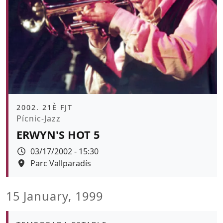
Àmbit
2002. 21È FJT
Promoció
Pícnic-Jazz
ERWYN'S HOT 5
Data
03/17/2002 - 15:30
Espai
Parc Vallparadís
15 January, 1999