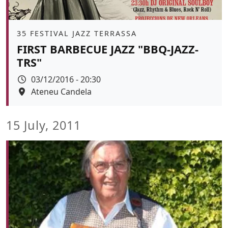
Àmbit
35 FESTIVAL JAZZ TERRASSA
FIRST BARBECUE JAZZ "BBQ-JAZZ-
TRS"
Data
03/12/2016 - 20:30
Espai
Ateneu Candela
15 July, 2011