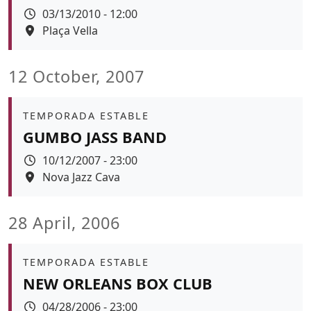
Data
03/13/2010 - 12:00
Espai
Plaça Vella
12 October, 2007
Àmbit
TEMPORADA ESTABLE
GUMBO JASS BAND
Data
10/12/2007 - 23:00
Espai
Nova Jazz Cava
28 April, 2006
Àmbit
TEMPORADA ESTABLE
NEW ORLEANS BOX CLUB
Data
04/28/2006 - 23:00