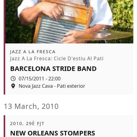
Àmbit
JAZZ A LA FRESCA
Promoció
Jazz A La Fresca: Cicle D'estiu Al Pati
BARCELONA STRIDE BAND
Data
07/15/2011 - 22:00
Espai
Nova Jazz Cava - Pati exterior
13 March, 2010
Àmbit
2010. 29È FJT
NEW ORLEANS STOMPERS