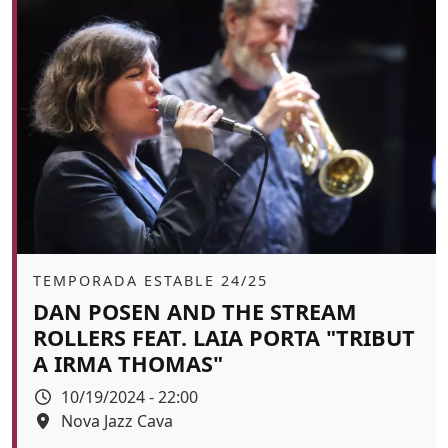
Àmbit
TEMPORADA ESTABLE 24/25
DAN POSEN AND THE STREAM
ROLLERS FEAT. LAIA PORTA "TRIBUT
A IRMA THOMAS"
Data
10/19/2024 - 22:00
Espai
Nova Jazz Cava
Color de fons
tickets