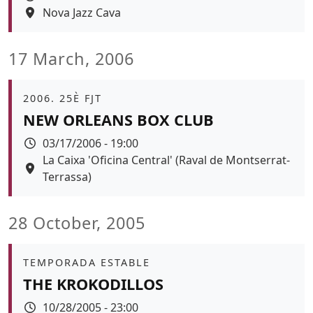
Espai
Nova Jazz Cava
17 March, 2006
Àmbit
2006. 25È FJT
NEW ORLEANS BOX CLUB
Data
03/17/2006 - 19:00
Espai
La Caixa 'Oficina Central' (Raval de Montserrat-
Terrassa)
28 October, 2005
Àmbit
TEMPORADA ESTABLE
THE KROKODILLOS
Data
10/28/2005 - 23:00