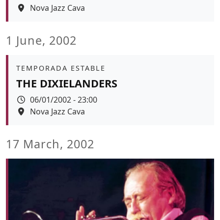
Espai
Nova Jazz Cava
1 June, 2002
Àmbit
TEMPORADA ESTABLE
THE DIXIELANDERS
Data
06/01/2002 - 23:00
Espai
Nova Jazz Cava
17 March, 2002