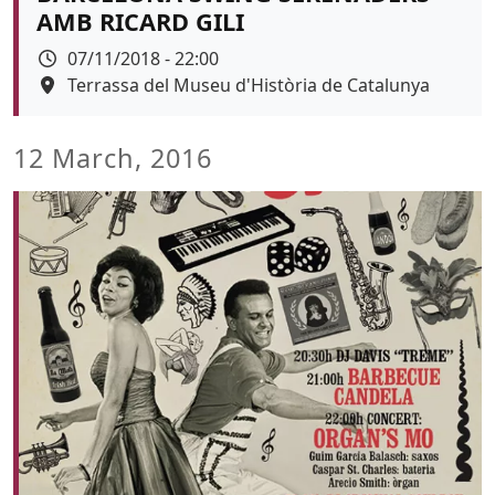
AMB RICARD GILI
Data
07/11/2018 - 22:00
Espai
Terrassa del Museu d'Història de Catalunya
Color de fons
12 March, 2016