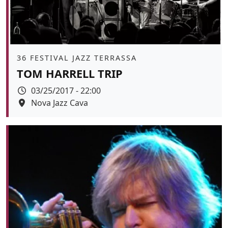
Àmbit
36 FESTIVAL JAZZ TERRASSA
TOM HARRELL TRIP
Data
03/25/2017 - 22:00
Espai
Nova Jazz Cava