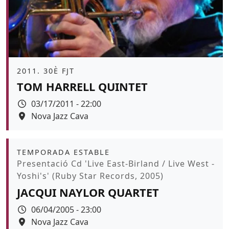
Àmbit
2011. 30È FJT
TOM HARRELL QUINTET
Data
03/17/2011 - 22:00
Espai
Nova Jazz Cava
Àmbit
TEMPORADA ESTABLE
Promoció
Presentació Cd 'Live East-Birland / Live West -
Yoshi's' (Ruby Star Records, 2005)
JACQUI NAYLOR QUARTET
Data
06/04/2005 - 23:00
Espai
Nova Jazz Cava