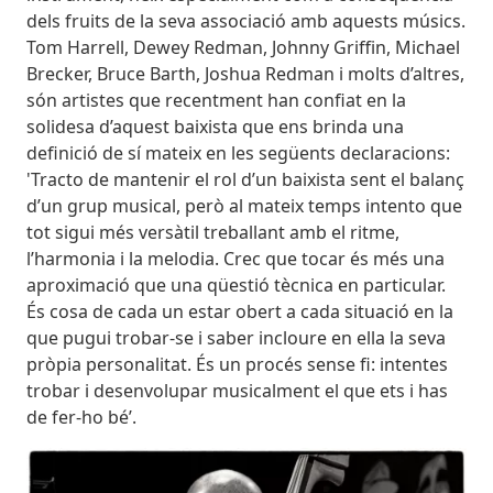
dels fruits de la seva associació amb aquests músics.
Tom Harrell, Dewey Redman, Johnny Griffin, Michael
Brecker, Bruce Barth, Joshua Redman i molts d’altres,
són artistes que recentment han confiat en la
solidesa d’aquest baixista que ens brinda una
definició de sí mateix en les següents declaracions:
'Tracto de mantenir el rol d’un baixista sent el balanç
d’un grup musical, però al mateix temps intento que
tot sigui més versàtil treballant amb el ritme,
l’harmonia i la melodia. Crec que tocar és més una
aproximació que una qüestió tècnica en particular.
És cosa de cada un estar obert a cada situació en la
que pugui trobar-se i saber incloure en ella la seva
pròpia personalitat. És un procés sense fi: intentes
trobar i desenvolupar musicalment el que ets i has
de fer-ho bé’.
Imatges
Image