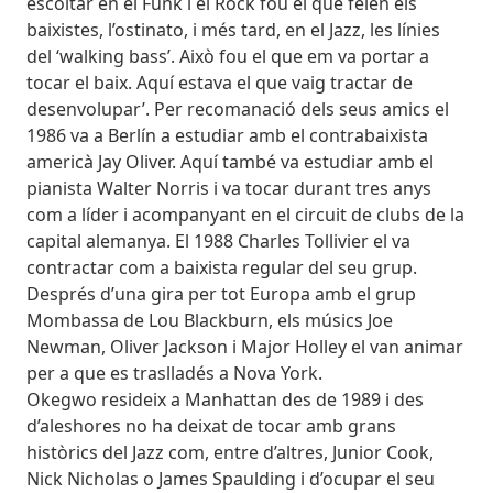
escoltar en el Funk i el Rock fou el que feien els
baixistes, l’ostinato, i més tard, en el Jazz, les línies
del ‘walking bass’. Això fou el que em va portar a
tocar el baix. Aquí estava el que vaig tractar de
desenvolupar’. Per recomanació dels seus amics el
1986 va a Berlín a estudiar amb el contrabaixista
americà Jay Oliver. Aquí també va estudiar amb el
pianista Walter Norris i va tocar durant tres anys
com a líder i acompanyant en el circuit de clubs de la
capital alemanya. El 1988 Charles Tollivier el va
contractar com a baixista regular del seu grup.
Després d’una gira per tot Europa amb el grup
Mombassa de Lou Blackburn, els músics Joe
Newman, Oliver Jackson i Major Holley el van animar
per a que es traslladés a Nova York.
Okegwo resideix a Manhattan des de 1989 i des
d’aleshores no ha deixat de tocar amb grans
històrics del Jazz com, entre d’altres, Junior Cook,
Nick Nicholas o James Spaulding i d’ocupar el seu