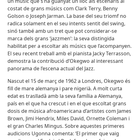
un músic que s’ha guanyat un lloc als escenaris al
costat de grans músics com Clark Terry, Benny
Golson o Joseph Jarman. La base del seu triomf no
radica solament en el seu intents sentit del swing,
sinó també amb un tret que pot considerar-se
marca dels grans ‘jazzmen’: la seva distingida
habilitat per a escoltar als músics que l’acompanyen.
El seu recent treball amb el pianista Jacky Terrasson,
demostra la contribució d’Okegwo al interessant
panorama de l’escena actual del Jazz.
Nascut el 15 de març de 1962 a Londres, Okegwo és
fill de mare alemanya i pare nigerià. A molt curta
edat es traslladà amb la seva família a Alemanya,
país en el que ha crescut i en el que escoltat grans
dosis de música afroamericana d’artistes com James
Brown, Jimi Hendrix, Miles David, Ornette Coleman i
el gran Charles Mingus. Sobre aquestes primeres
audicions Ugonna comenta: ‘El primer que vaig