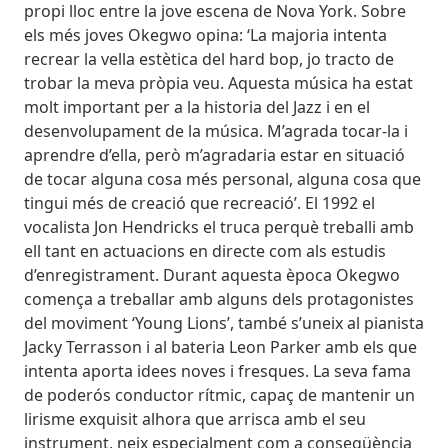
propi lloc entre la jove escena de Nova York. Sobre
els més joves Okegwo opina: ‘La majoria intenta
recrear la vella estètica del hard bop, jo tracto de
trobar la meva pròpia veu. Aquesta música ha estat
molt important per a la historia del Jazz i en el
desenvolupament de la música. M’agrada tocar-la i
aprendre d’ella, però m’agradaria estar en situació
de tocar alguna cosa més personal, alguna cosa que
tingui més de creació que recreació’. El 1992 el
vocalista Jon Hendricks el truca perquè treballi amb
ell tant en actuacions en directe com als estudis
d’enregistrament. Durant aquesta època Okegwo
comença a treballar amb alguns dels protagonistes
del moviment ‘Young Lions’, també s’uneix al pianista
Jacky Terrasson i al bateria Leon Parker amb els que
intenta aporta idees noves i fresques. La seva fama
de poderós conductor rítmic, capaç de mantenir un
lirisme exquisit alhora que arrisca amb el seu
instrument, neix especialment com a conseqüència