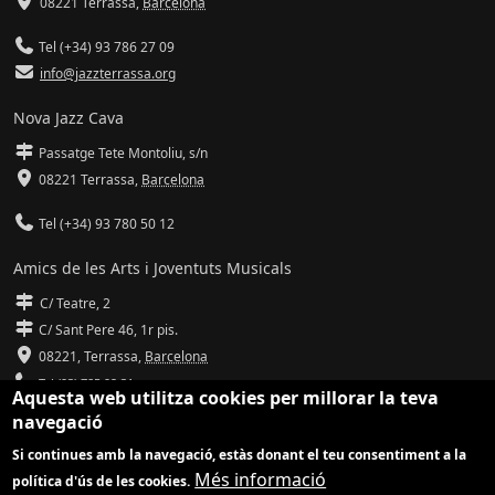
08221 Terrassa
,
Barcelona
Tel (+34) 93 786 27 09
info@jazzterrassa.org
Nova Jazz Cava
Passatge Tete Montoliu, s/n
08221 Terrassa
,
Barcelona
Tel (+34) 93 780 50 12
Amics de les Arts i Joventuts Musicals
C/ Teatre, 2
C/ Sant Pere 46, 1r pis.
08221,
Terrassa
,
Barcelona
Tel (93) 785 92 31
Aquesta web utilitza cookies per millorar la teva
navegació
info@amicsdelesarts-jjmm.cat
Si continues amb la navegació, estàs donant el teu consentiment a la
www.amicsdelesarts-jjmm.cat
Més informació
política d'ús de les cookies.