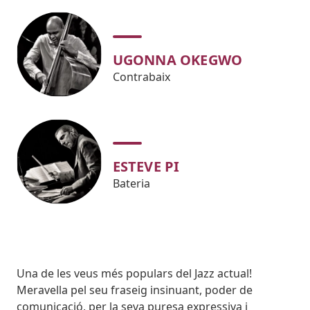
UGONNA OKEGWO
Contrabaix
ESTEVE PI
Bateria
Body
Una de les veus més populars del Jazz actual!
Meravella pel seu fraseig insinuant, poder de
comunicació, per la seva puresa expressiva i