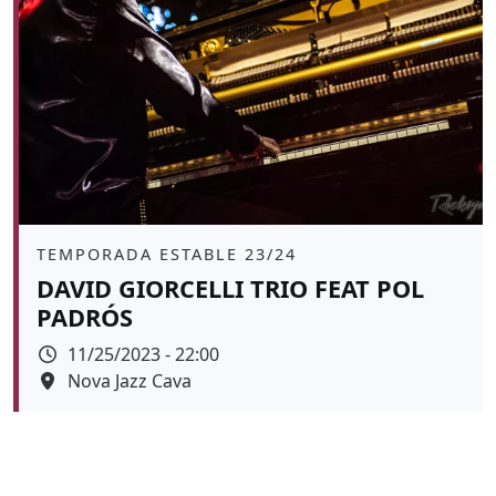
Àmbit
TEMPORADA ESTABLE 23/24
DAVID GIORCELLI TRIO FEAT POL
PADRÓS
Data
11/25/2023 - 22:00
Espai
Nova Jazz Cava
Color de fons