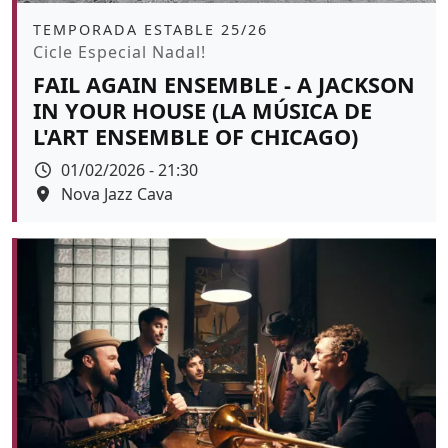
Àmbit
TEMPORADA ESTABLE 25/26
Promoció
Cicle Especial Nadal!
FAIL AGAIN ENSEMBLE - A JACKSON
IN YOUR HOUSE (LA MÚSICA DE
L'ART ENSEMBLE OF CHICAGO)
Data
01/02/2026 - 21:30
Espai
Nova Jazz Cava
Color de fons
tickets