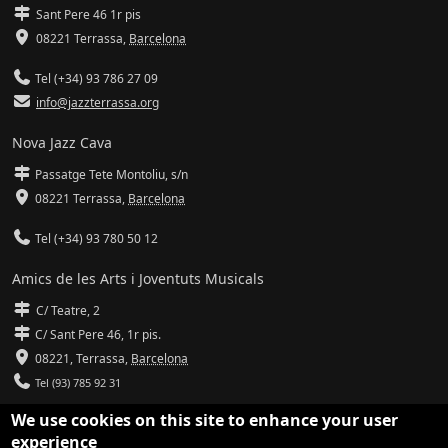
Sant Pere 46 1r pis
08221 Terrassa
,
Barcelona
Tel (+34) 93 786 27 09
info@jazzterrassa.org
Nova Jazz Cava
Passatge Tete Montoliu, s/n
08221 Terrassa
,
Barcelona
Tel (+34) 93 780 50 12
Amics de les Arts i Joventuts Musicals
C/ Teatre, 2
C/ Sant Pere 46, 1r pis.
08221,
Terrassa
,
Barcelona
Tel (93) 785 92 31
We use cookies on this site to enhance your user
info@amicsdelesarts-jjmm.cat
experience