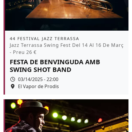
Àmbit
44 FESTIVAL JAZZ TERRASSA
Promoció
Jazz Terrassa Swing Fest Del 14 Al 16 De Març
- Preu 26 €
FESTA DE BENVINGUDA AMB
SWING SHOT BAND
Data
03/14/2025 - 22:00
Espai
El Vapor de Prodis
Color de fons