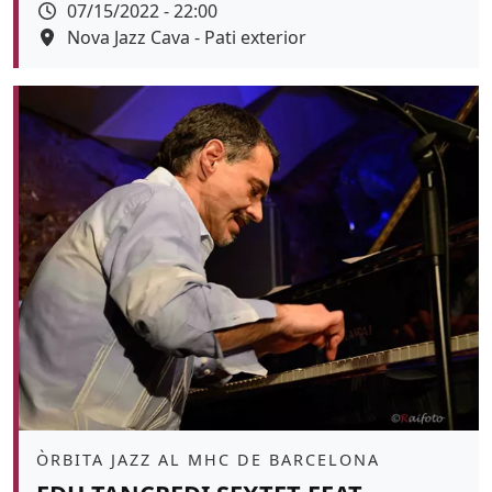
Data
07/15/2022 - 22:00
Espai
Nova Jazz Cava - Pati exterior
Color de fons
Àmbit
ÒRBITA JAZZ AL MHC DE BARCELONA