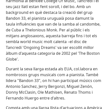
harmonia al Berklee College Of Music, Tancredi i el
seu jazz llatí estan fent soroll, i del bo. Amb un
background en què destaca la creació del grup
Bandon 33, el pianista uruguaià posa damunt la
taula influències que van de la samba al candombe,
de Cuba a Thelonious Monk. Per al públic i els
mitjans anglosaxons, aquesta barreja fins i tot els
sembla world music molt calenta –el disc de
Tancredi 'Ongoing Dreams' va ser escollit millor
àlbum d'aquesta categoria de 2002 pel 'The Boston
Globe'.
Durant la seva llarga estada als EUA, col.labora en
nombrosos grups musicals com a pianista. També
lidera "Bandon 33", on hi han participat músics com
Antonio Sanchez, Jerry Bergonzi, Miguel Zenón,
Donny McClasin, Ole Mathisen, Renato Thoms i
Fernando Huergo entre d'altres.
Compta amb una llarga llista d'actuacions a Amèrica