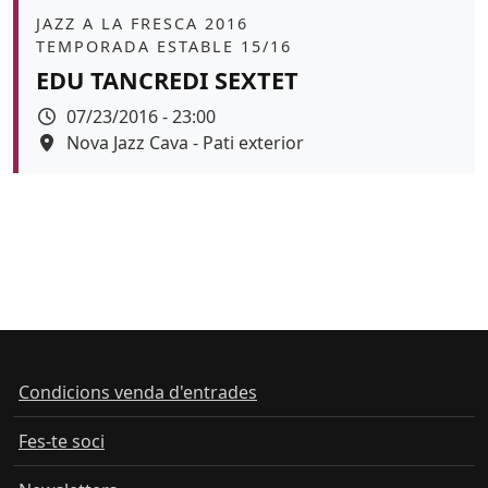
Àmbit
JAZZ A LA FRESCA 2016
TEMPORADA ESTABLE 15/16
EDU TANCREDI SEXTET
Data
07/23/2016 - 23:00
Espai
Nova Jazz Cava - Pati exterior
Condicions venda d'entrades
Fes-te soci