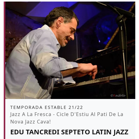
Àmbit
TEMPORADA ESTABLE 21/22
Promoció
Jazz A La Fresca - Cicle D'Estiu Al Pati De La
Nova Jazz Cava!
EDU TANCREDI SEPTETO LATIN JAZZ