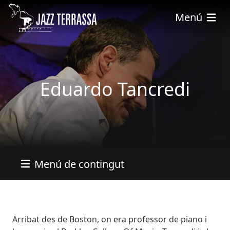
Skip to main content
Menú
Eduardo Tancredi
Menú de contingut
Bio
Arribat des de Boston, on era professor de piano i