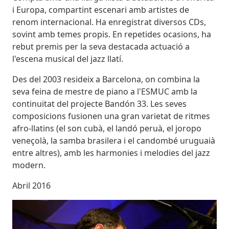
i Europa, compartint escenari amb artistes de
renom internacional. Ha enregistrat diversos CDs,
sovint amb temes propis. En repetides ocasions, ha
rebut premis per la seva destacada actuació a
l'escena musical del jazz llatí.
Des del 2003 resideix a Barcelona, on combina la
seva feina de mestre de piano a l'ESMUC amb la
continuïtat del projecte Bandón 33. Les seves
composicions fusionen una gran varietat de ritmes
afro-llatins (el son cubà, el landó peruà, el joropo
veneçolà, la samba brasilera i el candombé uruguaià
entre altres), amb les harmonies i melodies del jazz
modern.
Abril 2016
Imatges
Image