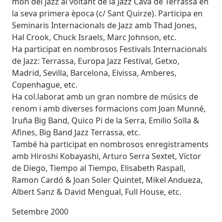
món del Jazz al voltant de la Jazz Cava de Terrassa en
la seva primera època (c/ Sant Quirze). Participa en
Seminaris Internacionals de Jazz amb Thad Jones,
Hal Crook, Chuck Israels, Marc Johnson, etc.
Ha participat en nombrosos Festivals Internacionals
de Jazz: Terrassa, Europa Jazz Festival, Getxo,
Madrid, Sevilla, Barcelona, Eivissa, Amberes,
Copenhague, etc.
Ha col.laborat amb un gran nombre de músics de
renom i amb diverses formacions com Joan Munné,
Iruña Big Band, Quico Pi de la Serra, Emilio Solla &
Afines, Big Band Jazz Terrassa, etc.
També ha participat en nombrosos enregistraments
amb Hiroshi Kobayashi, Arturo Serra Sextet, Víctor
de Diego, Tiempo al Tiempo, Elisabeth Raspall,
Ramon Cardó & Joan Soler Quintet, Mikel Andueza,
Albert Sanz & David Mengual, Full House, etc.
Setembre 2000