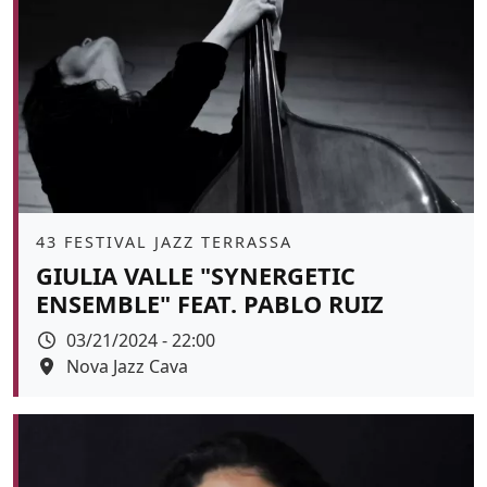
Àmbit
43 FESTIVAL JAZZ TERRASSA
GIULIA VALLE "SYNERGETIC
ENSEMBLE" FEAT. PABLO RUIZ
Data
03/21/2024 - 22:00
Espai
Nova Jazz Cava
Color de fons
tickets