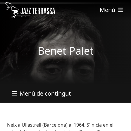
Skip to main content
Menú
Benet Palet
Menú de contingut
Bio
Neix a Ullastrell (Barcelona) al 1964. S'inicia en el