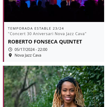
Àmbit
TEMPORADA ESTABLE 23/24
Promoció
"Concert 30 Aniversari Nova Jazz Cava"
ROBERTO FONSECA QUINTET
Data
05/17/2024 - 22:00
Espai
Nova Jazz Cava
Color de fons
tickets