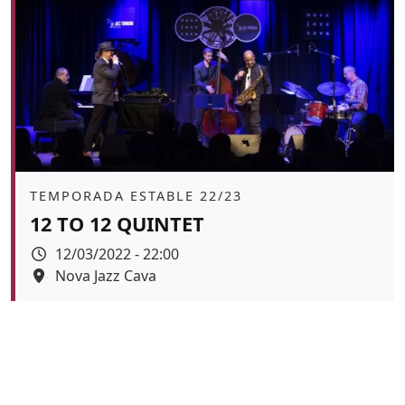
Àmbit
TEMPORADA ESTABLE 22/23
12 TO 12 QUINTET
Data
12/03/2022 - 22:00
Espai
Nova Jazz Cava
Color de fons