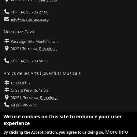
Tel (+34) 93 786 27 09
info@jazzterrassa.org
Nova Jazz Cava
Passatge Tete Montoliu, s/n
08221 Terrassa
,
Barcelona
Tel (+34) 93 780 50 12
Amics de les Arts i Joventuts Musicals
C/ Teatre, 2
C/ Sant Pere 46, 1r pis.
08221,
Terrassa
,
Barcelona
Tel (93) 785 92 31
We use cookies on this site to enhance your user
info@amicsdelesarts-jjmm.cat
experience
www.amicsdelesarts-jjmm.cat
More info
By clicking the Accept button, you agree to us doing so.