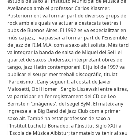
estudis de saxo a l'Instituto Municipal de Música de
Avellaneda amb el professor Carlos Klasmer.
Posteriorment va formar part de diversos grups de
rock amb els quals va actuar a destacats teatres i
pubs de Buenos Aires. El 1992 es va especialitzar en
música jazz, i va passar a formar part de l'Ensemble
de Jazz de l'I.M.M.A. com a saxo alt i solista. Més tard
va integrar la banda de salsa de Miguel del Sel i el
quartet de saxos Undersax, interpretant obres de
tango, jazz i latin contemporani. El juliol de 1997 va
publicar el seu primer treball discogràfic, titulat
'Paroxismo'. L'any següent, al costat de Javier
Malosetti, Obi Homer i Sergio Liszewski entre altres,
va participar en l'enregistrament del CD de Leo
Bernstein 'Imágenes', del segel ByM. El mateix any
ingressa a la Big Band del Jazz Club com a primer
saxo alt. També ha estat professor de saxo a
l'Institut Luchetti Bonadeo, a l'Institut Siglo XXI i a
l'Escola de Música Albistur; tanmateix va tenir al seu