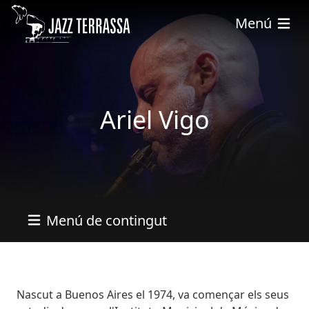
Skip to main content
Menú
Ariel Vigo
Menú de contingut
Bio
Nascut a Buenos Aires el 1974, va començar els seus