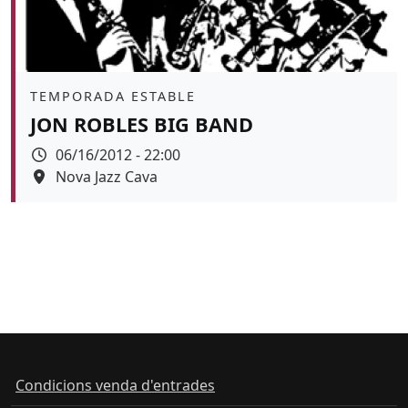
Àmbit
TEMPORADA ESTABLE
JON ROBLES BIG BAND
Data
06/16/2012 - 22:00
Espai
Nova Jazz Cava
Condicions venda d'entrades