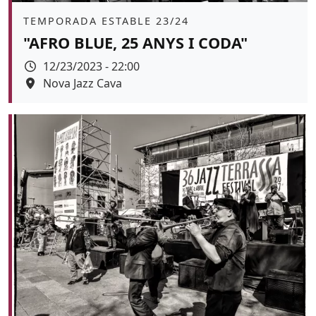
Àmbit
TEMPORADA ESTABLE 23/24
"AFRO BLUE, 25 ANYS I CODA"
Data
12/23/2023 - 22:00
Espai
Nova Jazz Cava
Color de fons