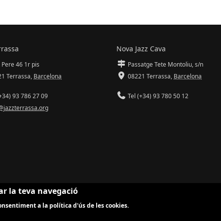
rrassa
Nova Jazz Cava
 Pere 46 1r pis
Passatge Tete Montoliu, s/n
1 Terrassa
,
Barcelona
08221 Terrassa
,
Barcelona
+34) 93 786 27 09
Tel (+34) 93 780 50 12
@jazzterrassa.org
ar la teva navegació
nsentiment a la política d'ús de les cookies.