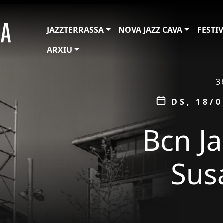
JAZZTERRASSA
NOVA JAZZ CAVA
FESTI
ARXIU
ÀMBIT
3
Data
DS, 18/0
Bcn J
Sus