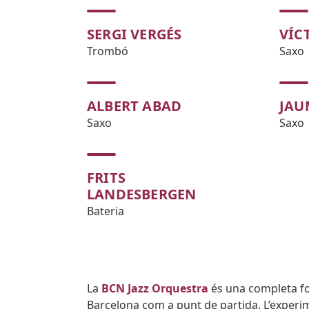
SERGI VERGÉS
VÍC
Trombó
Saxo
ALBERT ABAD
JAU
Saxo
Saxo
FRITS
LANDESBERGEN
Bateria
Body
La
BCN Jazz Orquestra
és una completa fo
Barcelona com a punt de partida. L’experi