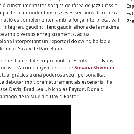
ió d’instrumentistes sorgits de l’àrea de Jazz Clàssic
Esp
ompacte i contundent de les seves seccions, la recerca
Est
 formació es complementen amb la força interpretativa i
Pre
 l’integren, gaudint i fent gaudir alhora de la màxima
pte amb diversos enregistraments, actua
elona interpretant un repertori de swing ballable
lel en el Savoy de Barcelona.
raments han estat sempre molt presents ­—Jon Fadis,
a ocasió s'acompanyen de nou de
Susana Sheiman
actual gràcies a una poderosa veu i personalitat
a va debutar molt prematurament als escenaris i ha
sse Davis, Brad Leali, Nicholas Payton, Donald
antiago de la Muela o David Pastor.