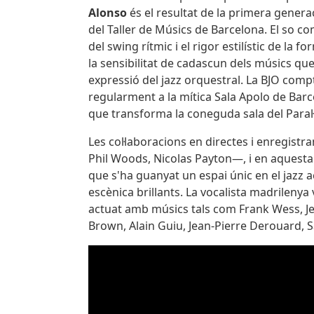
Alonso
és el resultat de la primera generac
del Taller de Músics de Barcelona. El so c
del swing rítmic i el rigor estilístic de la
la sensibilitat de cadascun dels músics que
expressió del jazz orquestral. La BJO com
regularment a la mítica Sala Apolo de Barc
que transforma la coneguda sala del Paral·
Les col·laboracions en directes i enregist
Phil Woods, Nicolas Payton—, i en aquest
que s'ha guanyat un espai únic en el jazz 
escènica brillants. La vocalista madrileny
actuat amb músics tals com Frank Wess, Je
Brown, Alain Guiu, Jean-Pierre Derouard, S