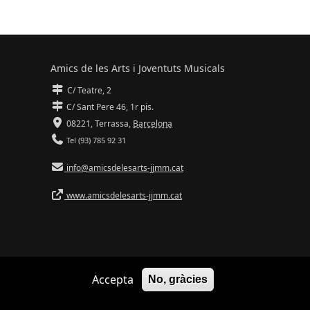
Amics de les Arts i Joventuts Musicals
C/ Teatre, 2
C/ Sant Pere 46, 1r pis.
08221,
Terrassa
,
Barcelona
Tel (93) 785 92 31
info@amicsdelesarts-jjmm.cat
www.amicsdelesarts-jjmm.cat
Accepta
No, gràcies
Adaptació de
Drupal
per
Communia
| Hosting d'
Ilimit