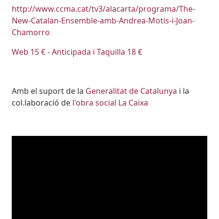
http://www.ccma.cat/tv3/alacarta/programa/The-
New-Catalan-Ensemble-amb-Andrea-Motis-i-Joan-
Chamorro
Web 15 € - Anticipada i Taquilla 18 €
Amb el suport de la
Generalitat de Catalunya
i la
col.laboració de
l'obra social La Caixa