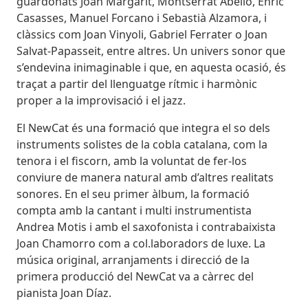
guardonats Joan Margarit, Montserrat Abelló, Enric
Casasses, Manuel Forcano i Sebastià Alzamora, i
clàssics com Joan Vinyoli, Gabriel Ferrater o Joan
Salvat-Papasseit, entre altres. Un univers sonor que
s’endevina inimaginable i que, en aquesta ocasió, és
traçat a partir del llenguatge rítmic i harmònic
proper a la improvisació i el jazz.
El NewCat és una formació que integra el so dels
instruments solistes de la cobla catalana, com la
tenora i el fiscorn, amb la voluntat de fer-los
conviure de manera natural amb d’altres realitats
sonores. En el seu primer àlbum, la formació
compta amb la cantant i multi instrumentista
Andrea Motis i amb el saxofonista i contrabaixista
Joan Chamorro com a col.laboradors de luxe. La
música original, arranjaments i direcció de la
primera producció del NewCat va a càrrec del
pianista Joan Díaz.