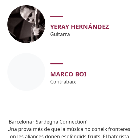
YERAY HERNÁNDEZ
Guitarra
MARCO BOI
Contrabaix
Subtitol
'Barcelona · Sardegna Connection'
Body
Una prova més de que la música no coneix fronteres
i on les aliances donen esplèndids fruïts. El baterista