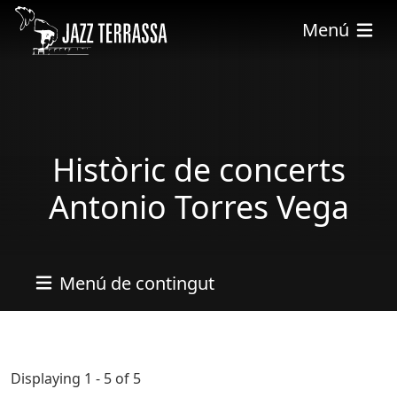
Vés al contingut
Menú
Històric de concerts
Antonio Torres Vega
Menú de contingut
Displaying 1 - 5 of 5