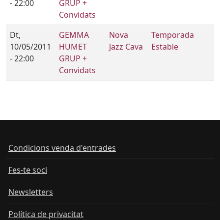
- 22:00
GRUP +
Convidats
Dt,
GEMMA
Nova
Temporada
10/05/2011
HUMET
Jazz Cava
Estable
- 22:00
GRUP +
Convidats
Condicions venda d'entrades
Fes-te soci
Newsletters
Política de privacitat