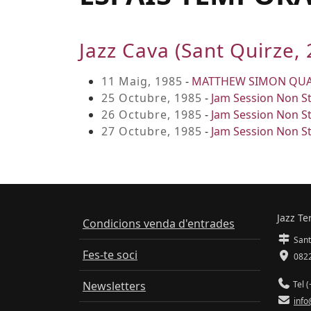
Jazz Cava (Sant Quirze, 
11 Maig, 1985
-
MATTHEW SIMON QUA
25 Octubre, 1985
-
Jam Session Non S
26 Octubre, 1985
-
Jam Session Non S
27 Octubre, 1985
-
Jam Session Non S
Jazz Te
Condicions venda d'entrades
Sant
Fes-te soci
0822
Newsletters
Tel (
info