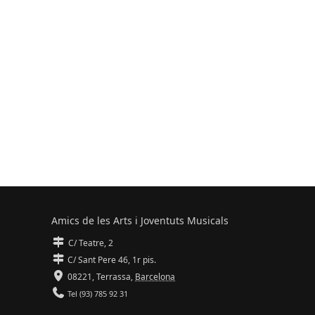
Amics de les Arts i Joventuts Musicals
C/ Teatre, 2
C/ Sant Pere 46, 1r pis.
08221,
Terrassa
,
Barcelona
Tel (93) 785 92 31