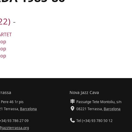
22)
-
RTET
top
top
top
rrassa
Nova Jazz Cava
 Pere 46 1r pis
Passatge Tete Montoliu, s/n
1 Terrassa
,
Barcelona
08221 Terrassa
,
Barcelona
+34) 93 786 27 09
Tel (+34) 93 780 50 12
@jazzterrassa.org