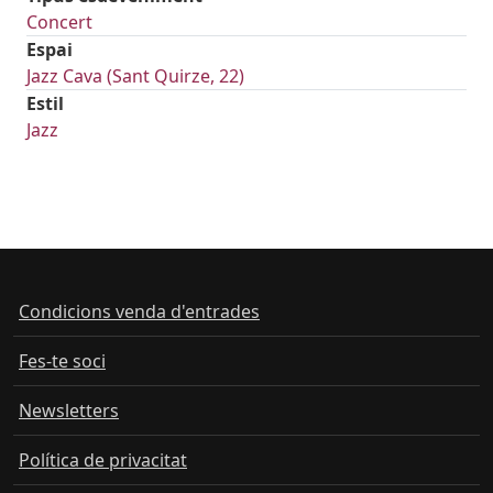
Concert
Espai
Jazz Cava (Sant Quirze, 22)
Estil
Jazz
Condicions venda d'entrades
Fes-te soci
Newsletters
Política de privacitat