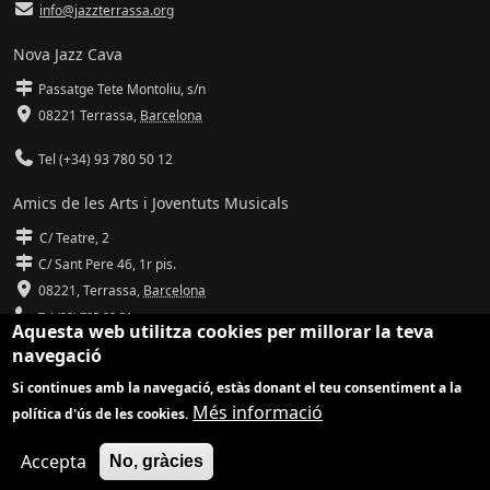
info@jazzterrassa.org
Nova Jazz Cava
Passatge Tete Montoliu, s/n
08221 Terrassa
,
Barcelona
Tel (+34) 93 780 50 12
Amics de les Arts i Joventuts Musicals
C/ Teatre, 2
C/ Sant Pere 46, 1r pis.
08221,
Terrassa
,
Barcelona
Tel (93) 785 92 31
Aquesta web utilitza cookies per millorar la teva
navegació
info@amicsdelesarts-jjmm.cat
Si continues amb la navegació, estàs donant el teu consentiment a la
www.amicsdelesarts-jjmm.cat
Més informació
política d'ús de les cookies.
Adaptació de
Drupal
per
Communia
| Hosting d'
Ilimit
Accepta
No, gràcies