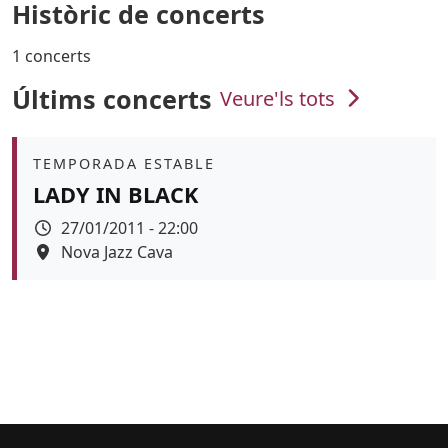
Històric de concerts
1 concerts
Últims concerts
Veure'ls tots
Àmbit
TEMPORADA ESTABLE
LADY IN BLACK
Data
27/01/2011 - 22:00
Espai
Nova Jazz Cava