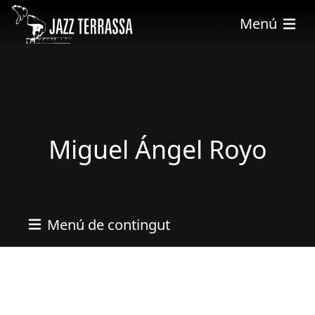
Vés al contingut
Menú
Miguel Ángel Royo
Menú de contingut