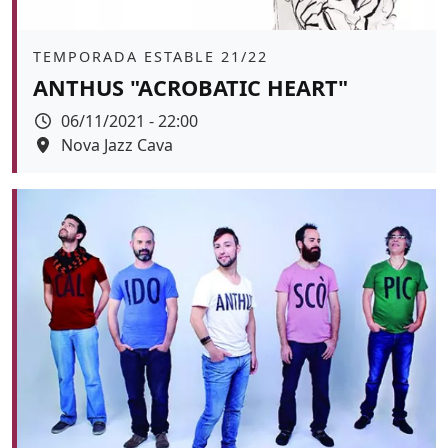
Àmbit
TEMPORADA ESTABLE 21/22
ANTHUS "ACROBATIC HEART"
Data
06/11/2021 - 22:00
Espai
Nova Jazz Cava
Color de fons