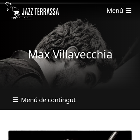
Vés al contingut
Menú
Max Villavecchia
Menú de contingut
Imatges
Image