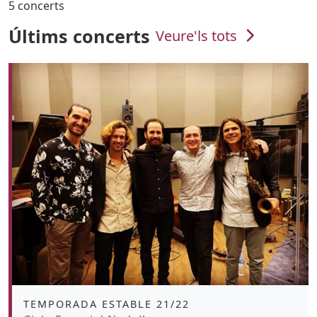
5 concerts
Últims concerts
Veure'ls tots
Àmbit
TEMPORADA ESTABLE 21/22