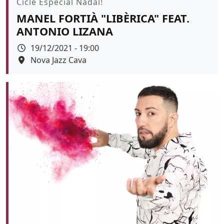
Promoció
Cicle Especial Nadal!
MANEL FORTIÀ "LIBÈRICA" FEAT.
ANTONIO LIZANA
Data
19/12/2021 - 19:00
Espai
Nova Jazz Cava
Color de fons