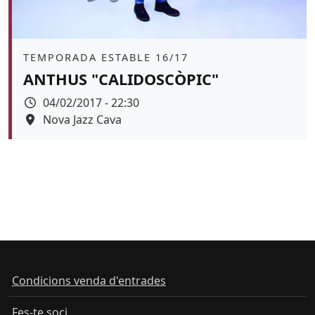
Àmbit
TEMPORADA ESTABLE 16/17
ANTHUS "CALIDOSCÒPIC"
Data
04/02/2017 - 22:30
Espai
Nova Jazz Cava
Condicions venda d'entrades
Fes-te soci