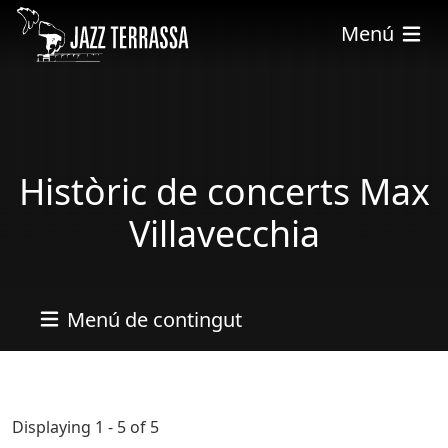
Vés al contingut
Menú
Històric de concerts Max
Villavecchia
Menú de contingut
Displaying 1 - 5 of 5