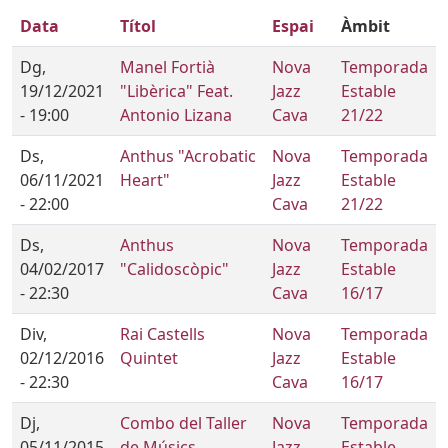
Data
Títol
Espai
Àmbit
Dg,
Manel Fortià
Nova
Temporada
19/12/2021
"Libèrica" Feat.
Jazz
Estable
- 19:00
Antonio Lizana
Cava
21/22
Ds,
Anthus "Acrobatic
Nova
Temporada
06/11/2021
Heart"
Jazz
Estable
- 22:00
Cava
21/22
Ds,
Anthus
Nova
Temporada
04/02/2017
"Calidoscòpic"
Jazz
Estable
- 22:30
Cava
16/17
Div,
Rai Castells
Nova
Temporada
02/12/2016
Quintet
Jazz
Estable
- 22:30
Cava
16/17
Dj,
Combo del Taller
Nova
Temporada
05/11/2015
de Músics -
Jazz
Estable