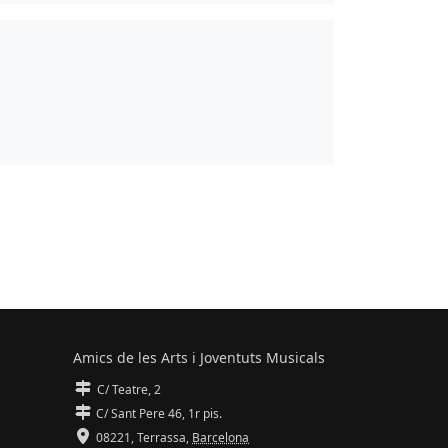
Amics de les Arts i Joventuts Musicals
C/ Teatre, 2
C/ Sant Pere 46, 1r pis.
08221,
Terrassa
,
Barcelona