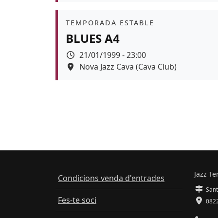
Àmbit
TEMPORADA ESTABLE
BLUES A4
Data
21/01/1999 - 23:00
Espai
Nova Jazz Cava (Cava Club)
Jazz Te
Condicions venda d'entrades
Sant
Fes-te soci
0822