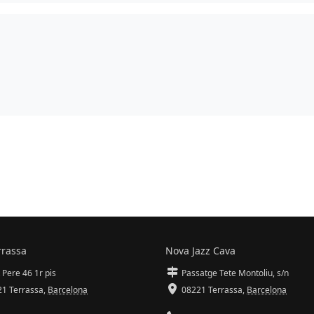
rrassa
Nova Jazz Cava
 Pere 46 1r pis
Passatge Tete Montoliu, s/n
1 Terrassa
,
Barcelona
08221 Terrassa
,
Barcelona