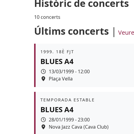
Històric de concerts
10 concerts
Últims concerts
Veure
Àmbit
1999. 18È FJT
BLUES A4
Data
13/03/1999 - 12:00
Espai
Plaça Vella
Àmbit
TEMPORADA ESTABLE
BLUES A4
Data
28/01/1999 - 23:00
Espai
Nova Jazz Cava (Cava Club)