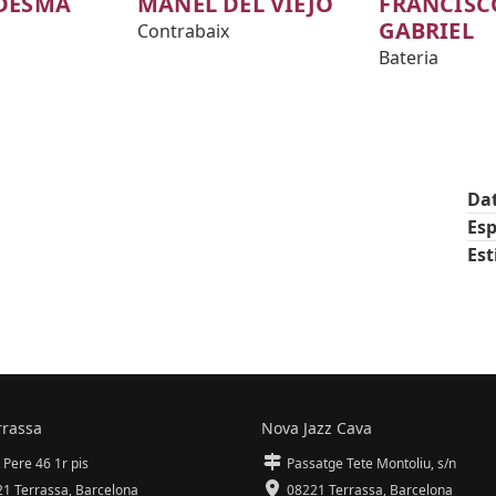
DESMA
MANEL DEL VIEJO
FRANCISC
GABRIEL
Contrabaix
Bateria
Da
Esp
Est
rrassa
Nova Jazz Cava
 Pere 46 1r pis
Passatge Tete Montoliu, s/n
1 Terrassa
,
Barcelona
08221 Terrassa
,
Barcelona