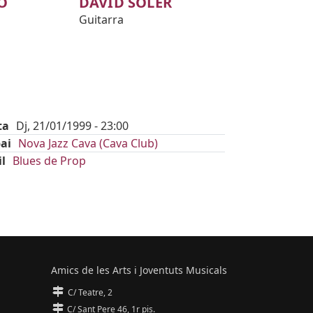
O
DAVID SOLER
Guitarra
ta
Dj, 21/01/1999 - 23:00
ai
Nova Jazz Cava (Cava Club)
il
Blues de Prop
Amics de les Arts i Joventuts Musicals
C/ Teatre, 2
C/ Sant Pere 46, 1r pis.