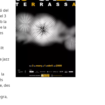
ó del
el 3
b la
e la
es
ilt
a Jazz
 la
és
e, des
,
egra,