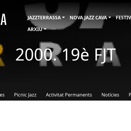
JAZZTERRASSA
NOVA JAZZ CAVA
FESTI
ARXIU
2000. 19è FJT
tes
Picnic Jazz
Activitat Permanents
Notícies