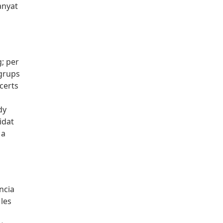
anyat
; per
 grups
certs
dy
idat
 a
ncia
 les