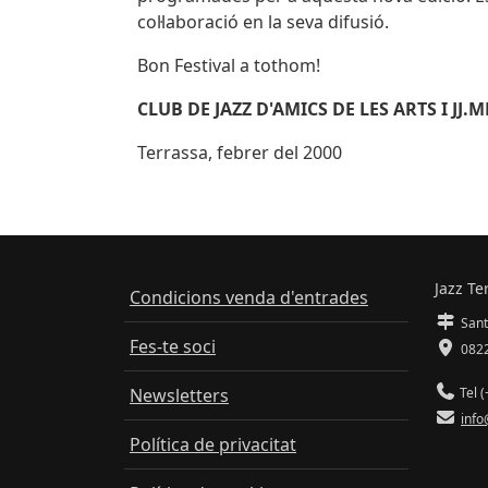
col·laboració en la seva difusió.
Bon Festival a tothom!
CLUB DE JAZZ D'AMICS DE LES ARTS I JJ.
Terrassa, febrer del 2000
Jazz Te
Condicions venda d'entrades
Sant
Fes-te soci
0822
Newsletters
Tel (
info
Política de privacitat