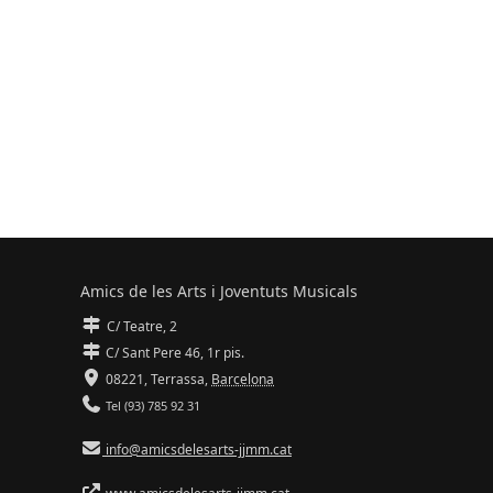
Amics de les Arts i Joventuts Musicals
C/ Teatre, 2
C/ Sant Pere 46, 1r pis.
08221,
Terrassa
,
Barcelona
Tel (93) 785 92 31
info@amicsdelesarts-jjmm.cat