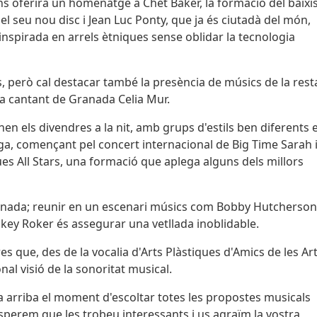
 ens oferirà un homenatge a Chet Baker, la formació del baixi
l seu nou disc i Jean Luc Ponty, que ja és ciutadà del món,
inspirada en arrels ètniques sense oblidar la tecnologia
, però cal destacar també la presència de músics de la rest
la cantant de Granada Celia Mur.
en els divendres a la nit, amb grups d'estils ben diferents 
arga, començant pel concert internacional de Big Time Sarah 
es All Stars, una formació que aplega alguns dels millors
onada; reunir en un escenari músics com Bobby Hutcherson
key Roker és assegurar una vetllada inoblidable.
es que, des de la vocalia d'Arts Plàstiques d'Amics de les Art
nal visió de la sonoritat musical.
Ara arriba el moment d'escoltar totes les propostes musicals
perem que les trobeu interessants i us agraïm la vostra