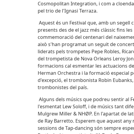
Cosmopolitan Integration, i com a cloenda
pel trio de l'Ignasi Terraza.
Aquest és un Festival que, amb un segell ca
presents des de el jazz més clàssic fins les 
commemoració del centenari del naixement
això s'han programat un seguit de concert
liderats pels trompetes Pepe Robles, Ricard
del trompetista de Nova Orleans Leroy Jone
formacions cal esmentar les actuacions d
Herman Orchestra i la formació especial pe
d'excepció, el trombonista Robin Eubanks, 
trombonistes del país.
Alguns dels músics que podreu sentir al Fes
l'esmentat Lew Soloff, i de músics tant di
Mulgrew Miller & NHØP. En l'apartat de lati
de Ray Barretto. Esperem que aquest any no 
sessions de Tap-dancing són sempre espera