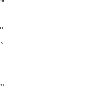
sta
a de
en
i
,
s i