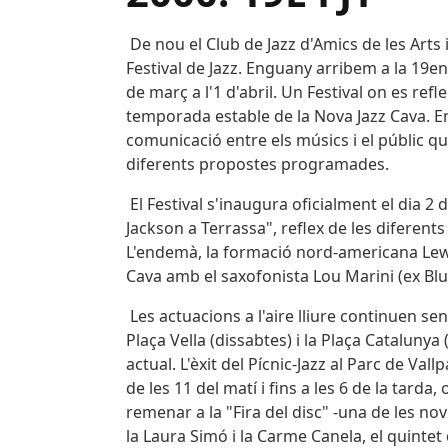
De nou el Club de Jazz d'Amics de les Arts 
Festival de Jazz. Enguany arribem a la 19en
de març a l'1 d'abril. Un Festival on es refl
temporada estable de la Nova Jazz Cava. En
comunicació entre els músics i el públic que
diferents propostes programades.
El Festival s'inaugura oficialment el dia 2
Jackson a Terrassa", reflex de les diferent
L'endemà, la formació nord-americana Lew S
Cava amb el saxofonista Lou Marini (ex Blu
Les actuacions a l'aire lliure continuen sen
Plaça Vella (dissabtes) i la Plaça Catalun
actual. L'èxit del Pícnic-Jazz al Parc de V
de les 11 del matí i fins a les 6 de la tarda
remenar a la "Fira del disc" -una de les nov
la Laura Simó i la Carme Canela, el quintet