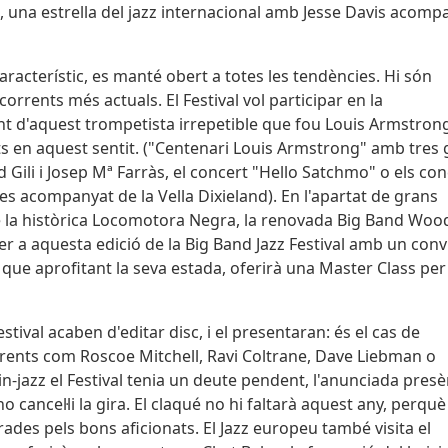
, una estrella del jazz internacional amb Jesse Davis acomp
racterístic, es manté obert a totes les tendències. Hi són
corrents més actuals. El Festival vol participar en la
 d'aquest trompetista irrepetible que fou Louis Armstrong
s en aquest sentit. ("Centenari Louis Armstrong" amb tres
 Gili i Josep Mª Farràs, el concert "Hello Satchmo" o els con
s acompanyat de la Vella Dixieland). En l'apartat de grans
e la històrica Locomotora Negra, la renovada Big Band Woo
r a aquesta edició de la Big Band Jazz Festival amb un conv
que aprofitant la seva estada, oferirà una Master Class per
tival acaben d'editar disc, i el presentaran: és el cas de
ferents com Roscoe Mitchell, Ravi Coltrane, Dave Liebman o
n-jazz el Festival tenia un deute pendent, l'anunciada presè
cancel·li la gira. El claqué no hi faltarà aquest any, perquè
des pels bons aficionats. El Jazz europeu també visita el