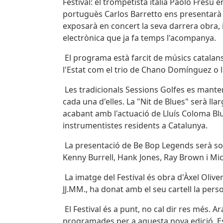
Festival: el trompetista italià Paolo Fresu
portuguès Carlos Barretto ens presentarà e
exposarà en concert la seva darrera obra, 
electrònica que ja fa temps l'acompanya.
El programa està farcit de músics catalans
l'Estat com el trio de Chano Domínguez o 
Les tradicionals Sessions Golfes es manten
cada una d'elles. La "Nit de Blues" serà ll
acabant amb l'actuació de Lluís Coloma Blu
instrumentistes residents a Catalunya.
La presentació de Be Bop Legends serà s
Kenny Burrell, Hank Jones, Ray Brown i Mic
La imatge del Festival és obra d'Àxel Oliver
JJ.MM., ha donat amb el seu cartell la perso
El Festival és a punt, no cal dir res més. 
programades per a aquesta nova edició. Es