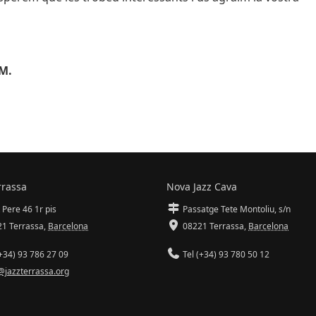
MM.
rrassa
Nova Jazz Cava
 Pere 46 1r pis
Passatge Tete Montoliu, s/n
1 Terrassa
,
Barcelona
08221 Terrassa
,
Barcelona
+34) 93 786 27 09
Tel (+34) 93 780 50 12
@jazzterrassa.org