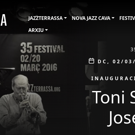
JAZZTERRASSA
NOVA JAZZ CAVA
FESTI
ARXIU
ÀMBIT
3
Data
DC, 02/03
PROMOCIÓ
INAUGURACI
Toni 
Jos