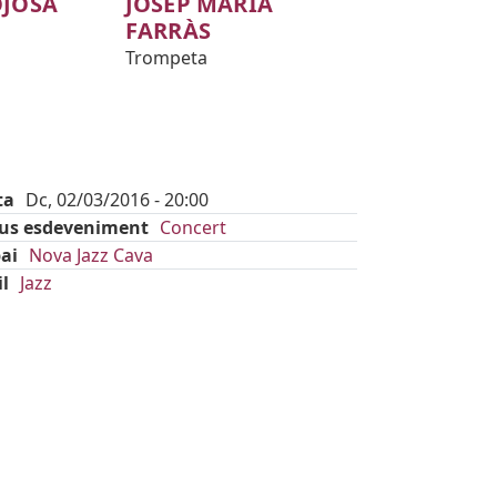
OJOSA
JOSEP MARIA
FARRÀS
Trompeta
ta
Dc, 02/03/2016 - 20:00
pus esdeveniment
Concert
ai
Nova Jazz Cava
il
Jazz