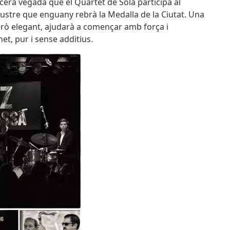
ercera vegada que el Quartet de Solà participa al
lustre que enguany rebrà la Medalla de la Ciutat. Una
erò elegant, ajudarà a començar amb força i
et, pur i sense additius.