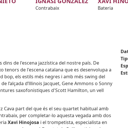
NIETO
IGNASI GONZÁLEZ
XAVI HIN
Contrabaix
Bateria
Da
Ti
 dins de l'escena jazzística del nostre país. De
Esp
xo tenors de l'escena catalana que es desenvolupa a
Est
ard bop, els estils més negres i amb més swing del
cs de l’alçada d’lllinois Jacquet, Gene Ammons o Sonny
ntures saxofonistiques d'Scott Hamilton, un vell
zz Cava part del que és el seu quartet habitual amb
ontrabaix, per completar-lo aquesta vegada amb dos
eria
Xavi Hinojosa
i el trompetista, especialista en