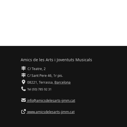
Amics de les Arts i Joventuts Musicals
C/ Teatre, 2
C/ Sant Pere 46, 1r pis.
08221,
Terrassa
,
Barcelona
Tel (93) 785 92 31
info@amicsdelesarts-jjmm.cat
www.amicsdelesarts-jjmm.cat