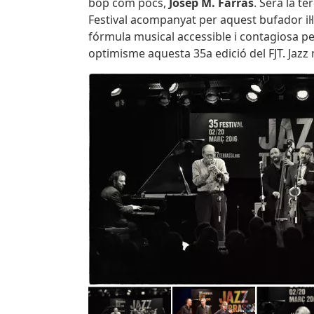
bop com pocs,
Josep M. Farràs
. Serà la t
Festival acompanyat per aquest bufador il·
fórmula musical accessible i contagiosa p
optimisme aquesta 35a edició del FJT. Jazz n
Imatges
Image