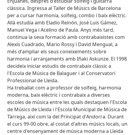
Enjuanes, després d'estudiar solfeig i guitarra
clàssica. Ingressa al Taller de Músics de Barcelona
per a cursar harmonia, solfeig, combo i baix elèctric.
Allà estudia amb Eladio Reinón, José Luis Gámez,
Manuel Vega i Acelino de Paula. Anys més tard,
continua la seva formació amb contrabaixistes com
Alexis Cuadrado, Mario Rossy i David Mengual, a
més d'ampliar els seus coneixements sobre
harmonia i arranjaments amb Iñaki Askunze. El 1998
decideix iniciar estudis de contrabaix clàssic a
l'Escola de Música de Balaguer i al Conservatori
Professional de Lleida.
Ha treballat com a professor de solfeig, harmonia
moderna, baix elèctric i contrabaix a diverses
escoles de música entre les quals destaquen l'Escola
de Músics de Lleida i l'Escola Municipal de Música de
Tàrrega, així com la del Principat d'Andorra. Durant
el curs 99-00 obre, al costat d'altres músics locals, un
centre d'ensenyament de música moderna a Lleida