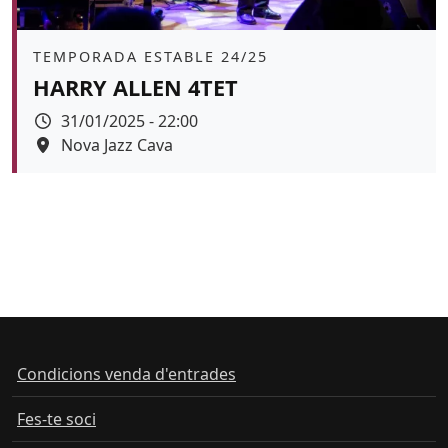
Àmbit
TEMPORADA ESTABLE 24/25
HARRY ALLEN 4TET
Data
31/01/2025 - 22:00
Espai
Nova Jazz Cava
Color de fons
tickets
Condicions venda d'entrades
Fes-te soci