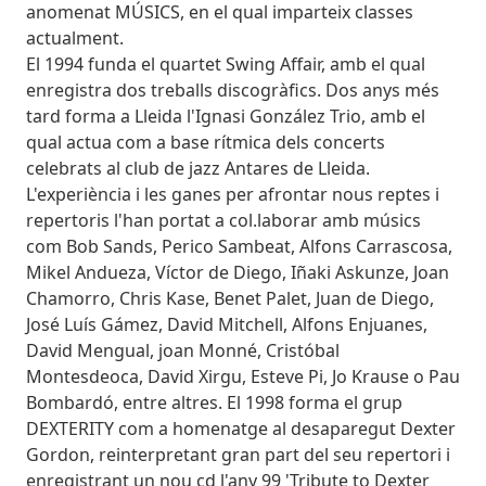
anomenat MÚSICS, en el qual imparteix classes
actualment.
El 1994 funda el quartet Swing Affair, amb el qual
enregistra dos treballs discogràfics. Dos anys més
tard forma a Lleida l'Ignasi González Trio, amb el
qual actua com a base rítmica dels concerts
celebrats al club de jazz Antares de Lleida.
L'experiència i les ganes per afrontar nous reptes i
repertoris l'han portat a col.laborar amb músics
com Bob Sands, Perico Sambeat, Alfons Carrascosa,
Mikel Andueza, Víctor de Diego, Iñaki Askunze, Joan
Chamorro, Chris Kase, Benet Palet, Juan de Diego,
José Luís Gámez, David Mitchell, Alfons Enjuanes,
David Mengual, joan Monné, Cristóbal
Montesdeoca, David Xirgu, Esteve Pi, Jo Krause o Pau
Bombardó, entre altres. El 1998 forma el grup
DEXTERITY com a homenatge al desaparegut Dexter
Gordon, reinterpretant gran part del seu repertori i
enregistrant un nou cd l'any 99 'Tribute to Dexter