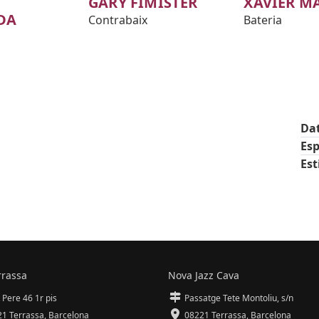
GARY FIMISTER
XAVIER M
DA
Contrabaix
Bateria
Da
Esp
Est
rrassa
Nova Jazz Cava
 Pere 46 1r pis
Passatge Tete Montoliu, s/n
1 Terrassa
,
Barcelona
08221 Terrassa
,
Barcelona