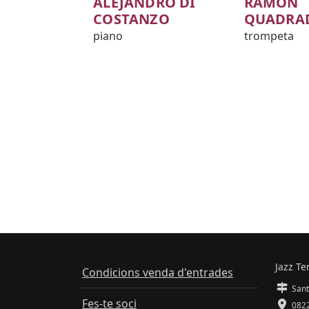
ALEJANDRO DI
RAMON
COSTANZO
QUADRA
piano
trompeta
Jazz Te
Condicions venda d'entrades
Sant
Fes-te soci
0822