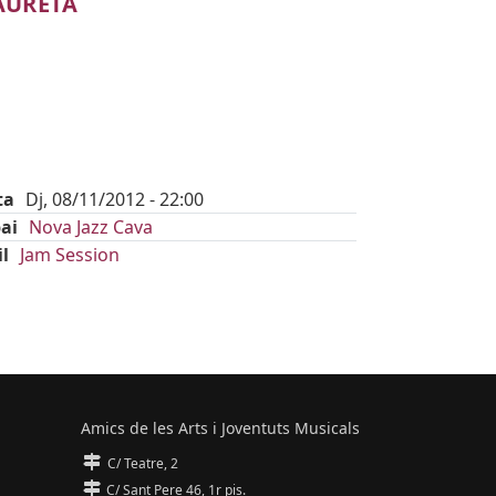
AURETA
ta
Dj, 08/11/2012 - 22:00
ai
Nova Jazz Cava
il
Jam Session
Amics de les Arts i Joventuts Musicals
C/ Teatre, 2
C/ Sant Pere 46, 1r pis.