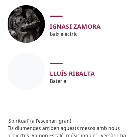
IGNASI ZAMORA
baix elèctric
LLUÍS RIBALTA
Bateria
Subtitol
'Spiritual' (a l'escenari gran)
Body
Els diumenges arriben aquests mesos amb nous
projectes. Ramon Escalé, músic inquiet i versàtil, ha