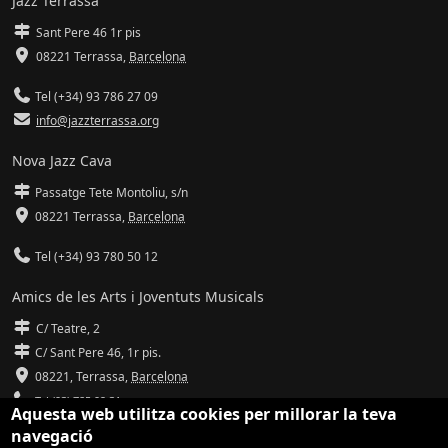
Jazz Terrassa
Sant Pere 46 1r pis
08221 Terrassa
,
Barcelona
Tel (+34) 93 786 27 09
info@jazzterrassa.org
Nova Jazz Cava
Passatge Tete Montoliu, s/n
08221 Terrassa
,
Barcelona
Tel (+34) 93 780 50 12
Amics de les Arts i Joventuts Musicals
C/ Teatre, 2
C/ Sant Pere 46, 1r pis.
08221,
Terrassa
,
Barcelona
Tel (93) 785 92 31
Aquesta web utilitza cookies per millorar la teva
navegació
info@amicsdelesarts-jjmm.cat