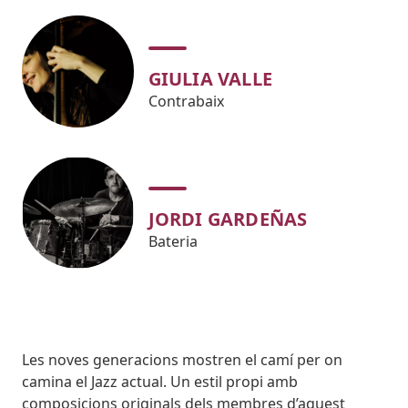
GIULIA VALLE
Contrabaix
JORDI GARDEÑAS
Bateria
Body
Les noves generacions mostren el camí per on
camina el Jazz actual. Un estil propi amb
composicions originals dels membres d’aquest