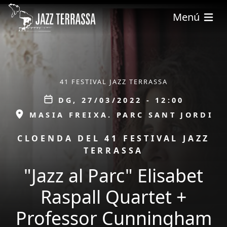
Vés al contingut
Menú
ÀMBIT
41 FESTIVAL JAZZ TERRASSA
Data
DG, 27/03/2022 - 12:00
ESPAI
MASIA FREIXA. PARC SANT JORDI
PROMOCIÓ
CLOENDA DEL 41 FESTIVAL JAZZ
TERRASSA
"Jazz al Parc" Elisabet
Raspall Quartet +
Professor Cunningham