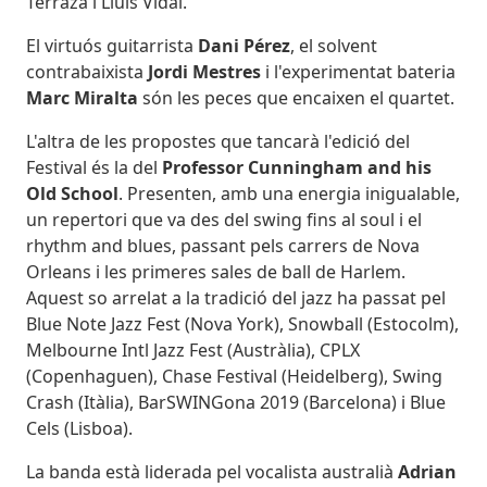
Terraza i Lluís Vidal.
El virtuós guitarrista
Dani Pérez
, el solvent
contrabaixista
Jordi Mestres
i l'experimentat bateria
Marc Miralta
són les peces que encaixen el quartet.
L'altra de les propostes que tancarà l'edició del
Festival és la del
Professor Cunningham and his
Old School
. Presenten, amb una energia inigualable,
un repertori que va des del swing fins al soul i el
rhythm and blues, passant pels carrers de Nova
Orleans i les primeres sales de ball de Harlem.
Aquest so arrelat a la tradició del jazz ha passat pel
Blue Note Jazz Fest (Nova York), Snowball (Estocolm),
Melbourne Intl Jazz Fest (Austràlia), CPLX
(Copenhaguen), Chase Festival (Heidelberg), Swing
Crash (Itàlia), BarSWINGona 2019 (Barcelona) i Blue
Cels (Lisboa).
La banda està liderada pel vocalista australià
Adrian