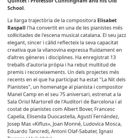
Quintet
i
Professor Cunningham and his Old
School
.
La llarga trajectòria de la compositora
Elisabet
Raspall
l'ha convertit en una de les pianistes més
sol·licitades de l'escena musical catalana. El seu jazz
elegant, sincer i càlid reflecteix la seva capacitat
creativa que la vilanovina expressa fluidament en
d’altres gèneres i disciplines. Ha enregistrat 13
treballs d'autoria pròpia i ha rebut multitud de
premis i reconeixements. Un dels projectes més
recents en el que ha participat ha estat "La Nit dels
Pianistes", un homenatge al pianista i compositor
Manel Camp en el seu 75 aniversari, estrenat a la
Sala Oriol Martorell de l'Auditori de Barcelona i al
costat de pianistes com Albert Bover, Francesc
Capella, Elisenda Duocastella, Agustí Fernández,
Josep Mas «Kiflus», Joan Monné, Ludovica Mosca,
Eduardo Tancredi, Antoni Olaf-Sabater, Ignasi