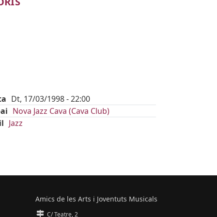
ORIS
ta
Dt, 17/03/1998 - 22:00
ai
Nova Jazz Cava (Cava Club)
il
Jazz
Amics de les Arts i Joventuts Musicals
C/ Teatre, 2