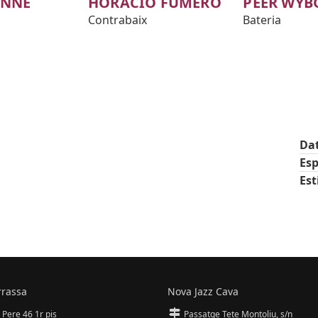
ONNÉ
HORACIO FUMERO
PEER WYB
Contrabaix
Bateria
Da
Esp
Est
rrassa
Nova Jazz Cava
 Pere 46 1r pis
Passatge Tete Montoliu, s/n