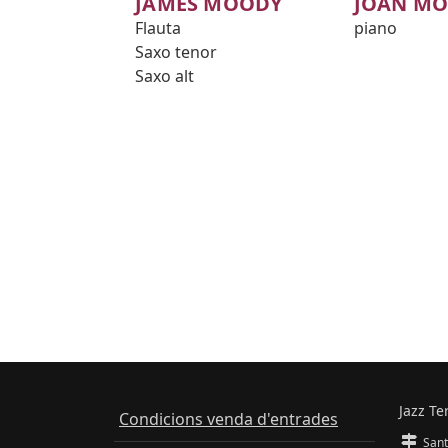
JAMES MOODY
JOAN M
Flauta
piano
Saxo tenor
Saxo alt
Jazz Te
Condicions venda d'entrades
Sant