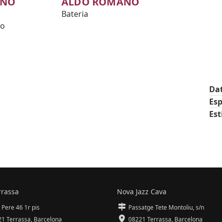
ANO
ALDO ROMANO
Bateria
no
Da
Esp
Est
rrassa
Nova Jazz Cava
 Pere 46 1r pis
Passatge Tete Montoliu, s/n
1 Terrassa
,
Barcelona
08221 Terrassa
,
Barcelona