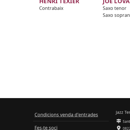
HENRI TEXIER
JOE LOV
Contrabaix
Saxo tenor
Saxo sopra
Jazz Te
Condicions venda d'entrades
Sant
Fes-te soci
0822