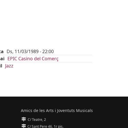
ta
Ds, 11/03/1989 - 22:00
ai
EPIC Casino del Comerç
il
Jazz
Amics de les Arts i Joventuts Musicals
C/ Teatre, 2
C/ Sant Pere 46, 1r pis.