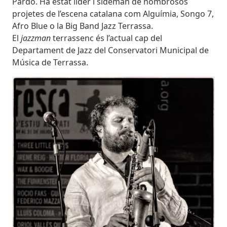
Pardo. Ha estat líder i sideman de nombrosos
projetes de l’escena catalana com Alguímia, Songo 7,
Afro Blue o la Big Band Jazz Terrassa.
El
jazzman
terrassenc és l’actual cap del
Departament de Jazz del Conservatori Municipal de
Música de Terrassa.
Imatges
Image