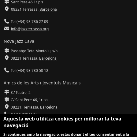
Sant Pere 46 1r pis
08221 Terrassa
,
Barcelona
Tel (+34) 93 786 27 09
info@jazzterrassa.org
Nova Jazz Cava
Passatge Tete Montoliu, s/n
08221 Terrassa
,
Barcelona
Tel (+34) 93 780 50 12
Amics de les Arts i Joventuts Musicals
C/ Teatre, 2
C/ Sant Pere 46, 1r pis.
08221,
Terrassa
,
Barcelona
Tel (93) 785 92 31
Aquesta web utilitza cookies per millorar la teva
navegació
info@amicsdelesarts-jjmm.cat
Si continues amb la navegació, estàs donant el teu consentiment a la