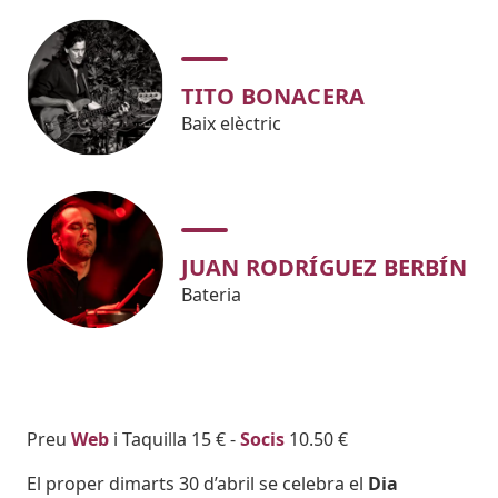
TITO BONACERA
Baix elèctric
JUAN RODRÍGUEZ BERBÍN
Bateria
Body
Preu
Web
i Taquilla 15 € -
Socis
10.50 €
El proper dimarts 30 d’abril se celebra el
Dia