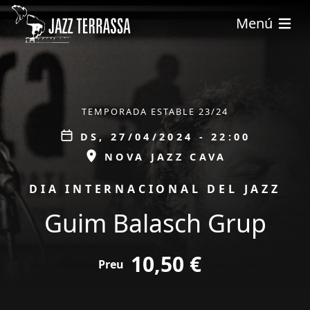
Vés al contingut
Menú
ÀMBIT
TEMPORADA ESTABLE 23/24
Data
DS, 27/04/2024 - 22:00
ESPAI
NOVA JAZZ CAVA
PROMOCIÓ
DIA INTERNACIONAL DEL JAZZ
Guim Balasch Grup
tickets
10,50 €
Preu