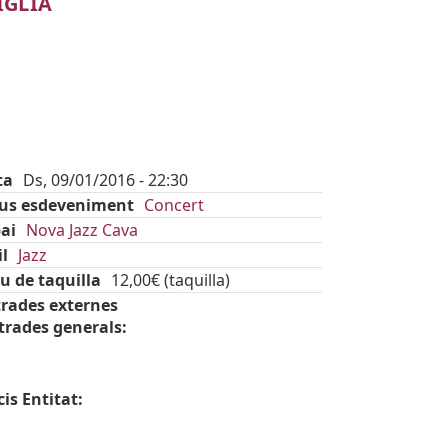
IGLIA
ta
Ds, 09/01/2016 - 22:30
pus esdeveniment
Concert
ai
Nova Jazz Cava
il
Jazz
u de taquilla
12,00€ (taquilla)
rades externes
rades generals:
is Entitat: