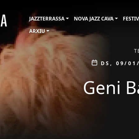
JAZZTERRASSA
NOVA JAZZ CAVA
FESTI
ARXIU
ÀMBIT
T
Data
DS, 09/01
Geni B