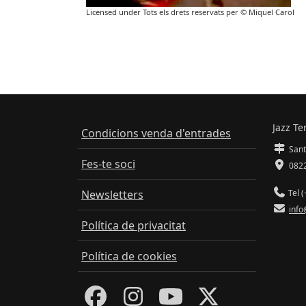
Licensed under Tots els drets reservats per © Miquel Carol
Jazz Te
Condicions venda d'entrades
Sant
Fes-te soci
0822
Newsletters
Tel (
info
Política de privacitat
Política de cookies