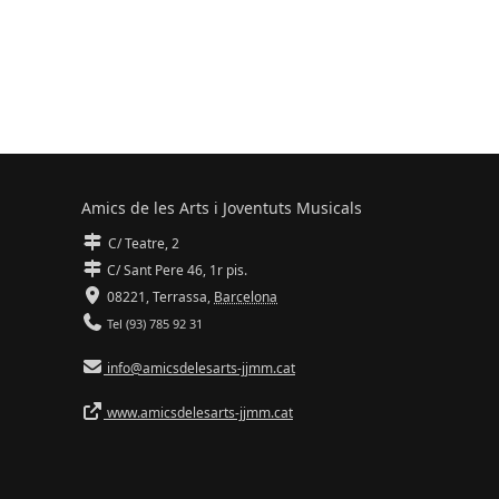
Amics de les Arts i Joventuts Musicals
C/ Teatre, 2
C/ Sant Pere 46, 1r pis.
08221,
Terrassa
,
Barcelona
Tel (93) 785 92 31
info@amicsdelesarts-jjmm.cat
www.amicsdelesarts-jjmm.cat