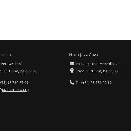
rrassa
Nova Jazz Cava
 Pere 46 1r pis
Passatge Tete Montoliu, s/n
1 Terrassa
,
Barcelona
08221 Terrassa
,
Barcelona
+34) 93 786 27 09
Tel (+34) 93 780 50 12
@jazzterrassa.org