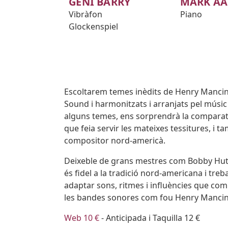
GENI BARRY
MARK A
Vibràfon
Piano
Glockenspiel
Body
Escoltarem temes inèdits de Henry Mancini 
Sound i harmonitzats i arranjats pel músic
alguns temes, ens sorprendrà la comparativ
que feia servir les mateixes tessitures, i t
compositor nord-americà.
Deixeble de grans mestres com Bobby Hutc
és fidel a la tradició nord-americana i trebal
adaptar sons, ritmes i influències que com
les bandes sonores com fou Henry Mancin
Web 10 €
- Anticipada i Taquilla 12 €