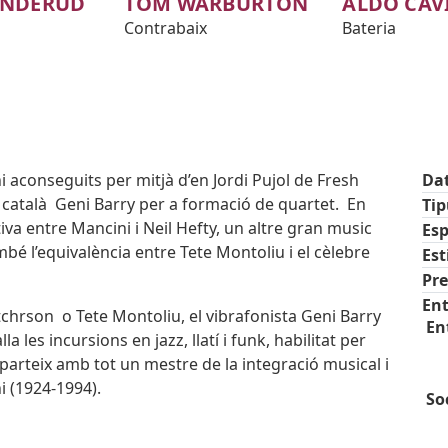
ANDERUD
TOM WARBURTON
ALDO CAV
Contrabaix
Bateria
aconseguits per mitjà d’en Jordi Pujol de Fresh
Da
 català Geni Barry per a formació de quartet. En
Ti
a entre Mancini i Neil Hefty, un altre gran music
Esp
ambé l’equivalència entre Tete Montoliu i el cèlebre
Est
Pre
Ent
hrson o Tete Montoliu, el vibrafonista Geni Barry
Ent
la les incursions en jazz, llatí i funk, habilitat per
parteix amb tot un mestre de la integració musical i
i (1924-1994).
Soc