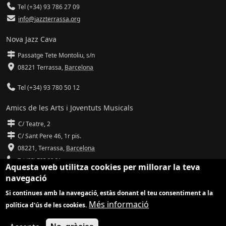
Tel (+34) 93 786 27 09
info@jazzterrassa.org
Nova Jazz Cava
Passatge Tete Montoliu, s/n
08221 Terrassa
,
Barcelona
Tel (+34) 93 780 50 12
Amics de les Arts i Joventuts Musicals
C/ Teatre, 2
C/ Sant Pere 46, 1r pis.
08221,
Terrassa
,
Barcelona
Tel (93) 785 92 31
Aquesta web utilitza cookies per millorar la teva
navegació
info@amicsdelesarts-jjmm.cat
Si continues amb la navegació, estàs donant el teu consentiment a la
www.amicsdelesarts-jjmm.cat
Més informació
política d'ús de les cookies.
Adaptació de
Drupal
per
Communia
| Hosting d'
Ilimit