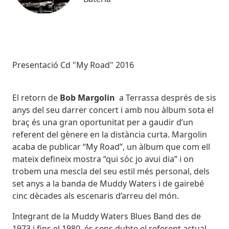
Subtitol
Presentació Cd "My Road" 2016
Body
El retorn de
Bob Margolin
a Terrassa després de sis
anys del seu darrer concert i amb nou àlbum sota el
braç és una gran oportunitat per a gaudir d’un
referent del gènere en la distància curta. Margolin
acaba de publicar “My Road”, un àlbum que com ell
mateix defineix mostra “qui sóc jo avui dia” i on
trobem una mescla del seu estil més personal, dels
set anys a la banda de Muddy Waters i de gairebé
cinc dècades als escenaris d’arreu del món.
Integrant de la Muddy Waters Blues Band des de
1973 i fins el 1980, és sens dubte el referent actual