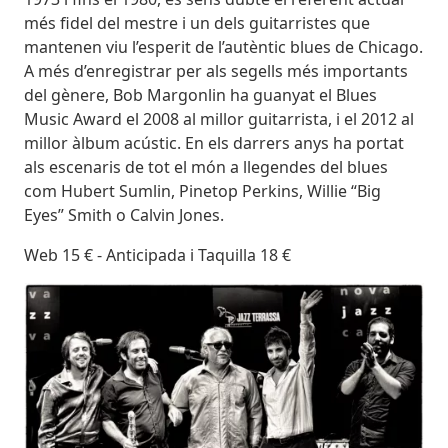
més fidel del mestre i un dels guitarristes que
mantenen viu l’esperit de l’autèntic blues de Chicago.
A més d’enregistrar per als segells més importants
del gènere, Bob Margonlin ha guanyat el Blues
Music Award el 2008 al millor guitarrista, i el 2012 al
millor àlbum acústic. En els darrers anys ha portat
als escenaris de tot el món a llegendes del blues
com Hubert Sumlin, Pinetop Perkins, Willie “Big
Eyes” Smith o Calvin Jones.
Web 15 € - Anticipada i Taquilla 18 €
Imatges
Image