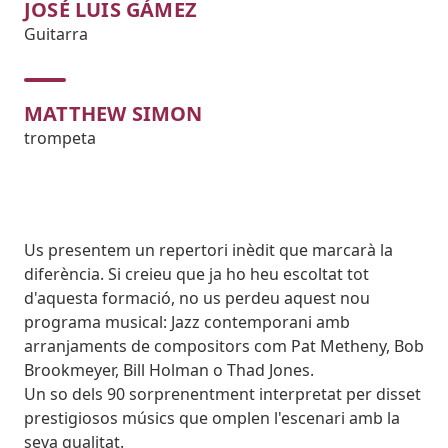
JOSÉ LUIS GÁMEZ
Guitarra
MATTHEW SIMON
trompeta
Body
Us presentem un repertori inèdit que marcarà la
diferència. Si creieu que ja ho heu escoltat tot
d'aquesta formació, no us perdeu aquest nou
programa musical: Jazz contemporani amb
arranjaments de compositors com Pat Metheny, Bob
Brookmeyer, Bill Holman o Thad Jones.
Un so dels 90 sorprenentment interpretat per disset
prestigiosos músics que omplen l'escenari amb la
seva qualitat.