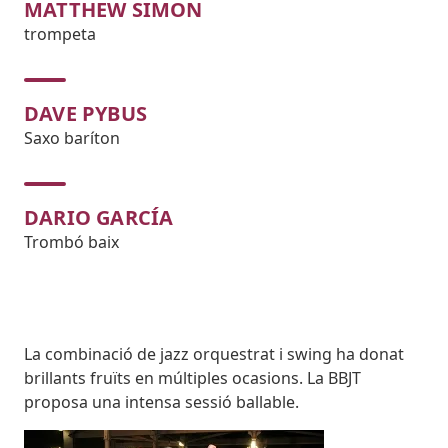
MATTHEW SIMON
trompeta
DAVE PYBUS
Saxo baríton
DARIO GARCÍA
Trombó baix
Body
La combinació de jazz orquestrat i swing ha donat
brillants fruïts en múltiples ocasions. La BBJT
proposa una intensa sessió ballable.
Imatges
Image