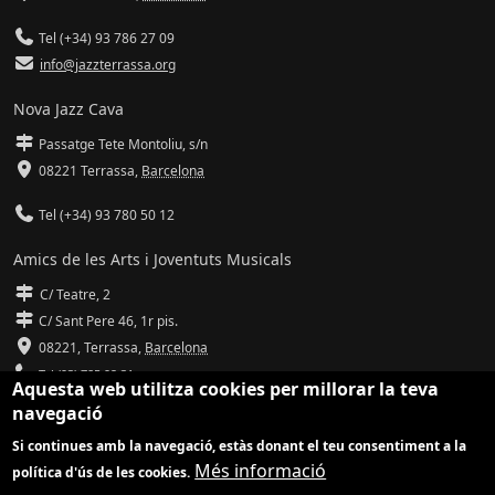
Tel (+34) 93 786 27 09
info@jazzterrassa.org
Nova Jazz Cava
Passatge Tete Montoliu, s/n
08221 Terrassa
,
Barcelona
Tel (+34) 93 780 50 12
Amics de les Arts i Joventuts Musicals
C/ Teatre, 2
C/ Sant Pere 46, 1r pis.
08221,
Terrassa
,
Barcelona
Tel (93) 785 92 31
Aquesta web utilitza cookies per millorar la teva
navegació
info@amicsdelesarts-jjmm.cat
Si continues amb la navegació, estàs donant el teu consentiment a la
www.amicsdelesarts-jjmm.cat
Més informació
política d'ús de les cookies.