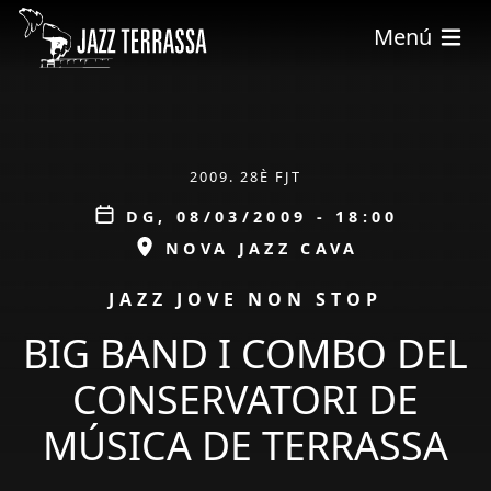
Vés al contingut
Menú
ÀMBIT
2009. 28È FJT
Data
DG, 08/03/2009 - 18:00
ESPAI
NOVA JAZZ CAVA
PROMOCIÓ
JAZZ JOVE NON STOP
BIG BAND I COMBO DEL
CONSERVATORI DE
MÚSICA DE TERRASSA