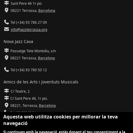
Sant Pere 46 1r pis
08221 Terrassa
,
Barcelona
Tel (+34) 93 786 27 09
info@jazzterrassa.org
Nova Jazz Cava
Passatge Tete Montoliu, s/n
08221 Terrassa
,
Barcelona
Tel (+34) 93 780 50 12
Amics de les Arts i Joventuts Musicals
C/ Teatre, 2
C/ Sant Pere 46, 1r pis.
08221,
Terrassa
,
Barcelona
Tel (93) 785 92 31
Aquesta web utilitza cookies per millorar la teva
navegació
info@amicsdelesarts-jjmm.cat
Si continues amb la navegació, estàs donant el teu consentiment a la