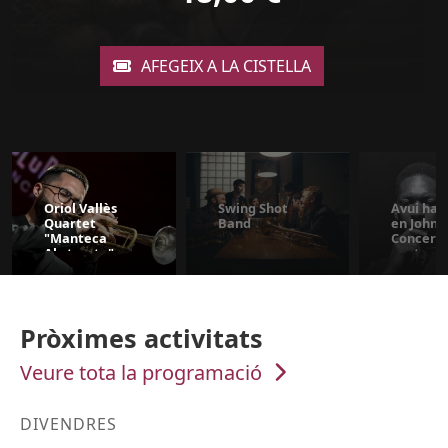
tickets
18,0
Preu
Oriol Vallès
Swing Shot
Avui ha 
Quartet
Band
en John.
"Manteca
Concert
Abstracta"
centenar
John Col
Pròximes activitats
Veure tota la programació
DIVENDRES