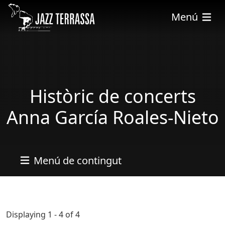
Vés al contingut
Menú
Històric de concerts
Anna García Roales-Nieto
Menú de contingut
Displaying 1 - 4 of 4