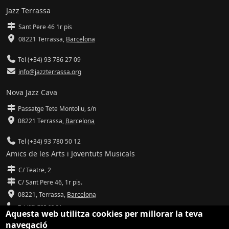
Jazz Terrassa
Sant Pere 46 1r pis
08221 Terrassa
,
Barcelona
Tel (+34) 93 786 27 09
info@jazzterrassa.org
Nova Jazz Cava
Passatge Tete Montoliu, s/n
08221 Terrassa
,
Barcelona
Tel (+34) 93 780 50 12
Amics de les Arts i Joventuts Musicals
C/ Teatre, 2
C/ Sant Pere 46, 1r pis.
08221,
Terrassa
,
Barcelona
Tel (93) 785 92 31
Aquesta web utilitza cookies per millorar la teva
navegació
info@amicsdelesarts-jjmm.cat