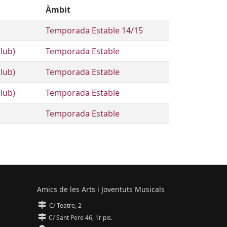
Àmbit
Temporada Estable 14/15
lub)
Temporada Estable
lub)
Temporada Estable
lub)
Temporada Estable
Temporada Estable
Amics de les Arts i Joventuts Musicals
C/ Teatre, 2
C/ Sant Pere 46, 1r pis.