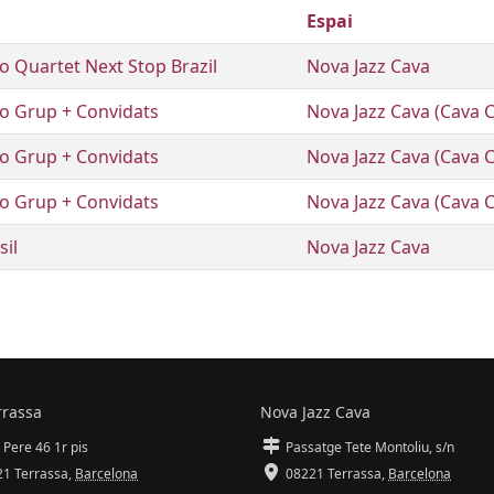
Espai
 Quartet Next Stop Brazil
Nova Jazz Cava
o Grup + Convidats
Nova Jazz Cava (Cava C
o Grup + Convidats
Nova Jazz Cava (Cava C
o Grup + Convidats
Nova Jazz Cava (Cava C
sil
Nova Jazz Cava
rrassa
Nova Jazz Cava
 Pere 46 1r pis
Passatge Tete Montoliu, s/n
1 Terrassa
,
Barcelona
08221 Terrassa
,
Barcelona