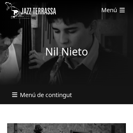
Pasar al contenido principal
Menú
Nil Nieto
Menú de contingut
Imatges
Imagen