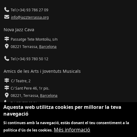
Tel (+34) 93 786 27 09
info@jazzterrassa.org
Nova Jazz Cava
Passatge Tete Montoliu, s/n
08221 Terrassa
,
Barcelona
Tel (+34) 93 780 50 12
Amics de les Arts i Joventuts Musicals
C/ Teatre, 2
C/ Sant Pere 46, 1r pis.
08221,
Terrassa
,
Barcelona
Tel (93) 785 92 31
Aquesta web utilitza cookies per millorar la teva
navegació
info@amicsdelesarts-jjmm.cat
Si continues amb la navegació, estàs donant el teu consentiment a la
www.amicsdelesarts-jjmm.cat
Més informació
política d'ús de les cookies.