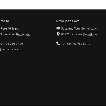
rrassa
Nova Jazz Cava
 Pere 46 1r pis
Passatge Tete Montoliu, s/n
1 Terrassa
,
Barcelona
08221 Terrassa
,
Barcelona
+34) 93 786 27 09
Tel (+34) 93 780 50 12
@jazzterrassa.org