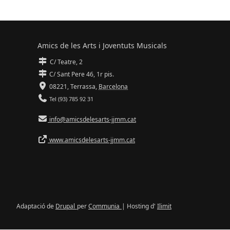
Amics de les Arts i Joventuts Musicals
C/ Teatre, 2
C/ Sant Pere 46, 1r pis.
08221,
Terrassa
,
Barcelona
Tel (93) 785 92 31
info@amicsdelesarts-jjmm.cat
www.amicsdelesarts-jjmm.cat
Adaptació de
Drupal
per
Communia
| Hosting d'
Ilimit