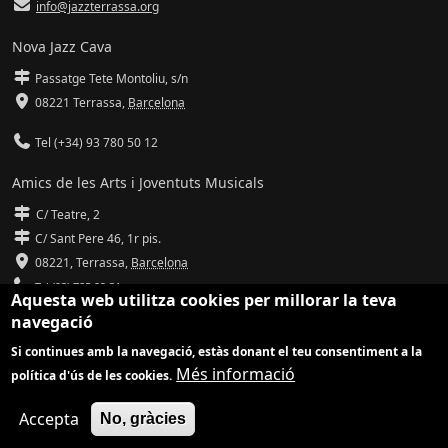
info@jazzterrassa.org
Nova Jazz Cava
Passatge Tete Montoliu, s/n
08221 Terrassa
,
Barcelona
Tel (+34) 93 780 50 12
Amics de les Arts i Joventuts Musicals
C/ Teatre, 2
C/ Sant Pere 46, 1r pis.
08221,
Terrassa
,
Barcelona
Tel (93) 785 92 31
Aquesta web utilitza cookies per millorar la teva
navegació
info@amicsdelesarts-jjmm.cat
Si continues amb la navegació, estàs donant el teu consentiment a la
www.amicsdelesarts-jjmm.cat
Més informació
política d'ús de les cookies.
Adaptació de
Drupal
per
Communia
| Hosting d'
Ilimit
Accepta
No, gràcies