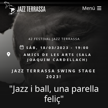
Pasar al contenido principal
Menú
ÀMBIT
42 FESTIVAL JAZZ TERRASSA
Data
SÁB, 18/03/2023 - 19:00
ESPAI
AMICS DE LES ARTS (SALA
JOAQUIM CARDELLACH)
PROMOCIÓ
JAZZ TERRASSA SWING STAGE
2023!
"Jazz i ball, una parella
feliç"