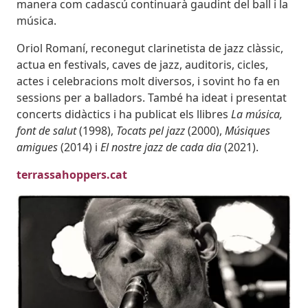
manera com cadascú continuarà gaudint del ball i la
música.
Oriol Romaní, reconegut clarinetista de jazz clàssic,
actua en festivals, caves de jazz, auditoris, cicles,
actes i celebracions molt diversos, i sovint ho fa en
sessions per a balladors. També ha ideat i presentat
concerts didàctics i ha publicat els llibres
La música,
font de salut
(1998),
Tocats pel jazz
(2000),
Músiques
amigues
(2014) i
El nostre jazz de cada dia
(2021).
terrassahoppers.cat
Imatges
Imagen