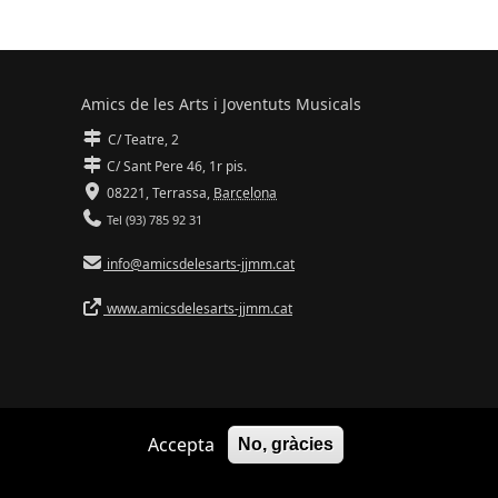
Amics de les Arts i Joventuts Musicals
C/ Teatre, 2
C/ Sant Pere 46, 1r pis.
08221,
Terrassa
,
Barcelona
Tel (93) 785 92 31
info@amicsdelesarts-jjmm.cat
www.amicsdelesarts-jjmm.cat
Accepta
No, gràcies
Adaptació de
Drupal
per
Communia
| Hosting d'
Ilimit