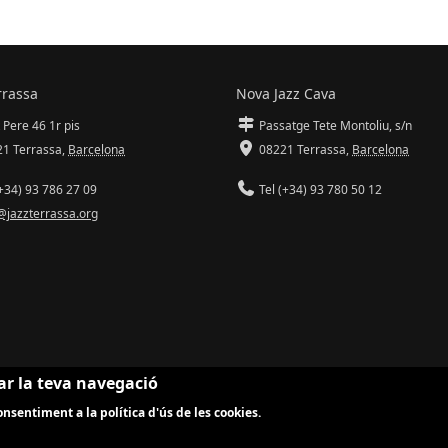
rrassa
Nova Jazz Cava
 Pere 46 1r pis
Passatge Tete Montoliu, s/n
1 Terrassa
,
Barcelona
08221 Terrassa
,
Barcelona
+34) 93 786 27 09
Tel (+34) 93 780 50 12
@jazzterrassa.org
ar la teva navegació
nsentiment a la política d'ús de les cookies.