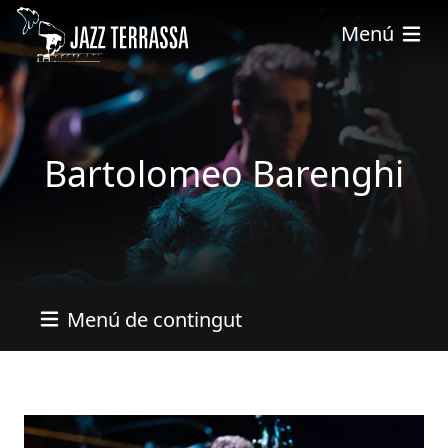
Pasar al contenido principal
Menú
Bartolomeo Barenghi
Menú de contingut
Imatges
Imagen