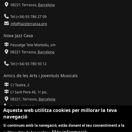
08221 Terrassa
,
Barcelona
Tel (+34) 93 786 27 09
info@jazzterrassa.org
Nova Jazz Cava
Passatge Tete Montoliu, s/n
08221 Terrassa
,
Barcelona
Tel (+34) 93 780 50 12
Amics de les Arts i Joventuts Musicals
C/ Teatre, 2
C/ Sant Pere 46, 1r pis.
08221,
Terrassa
,
Barcelona
Tel (93) 785 92 31
Aquesta web utilitza cookies per millorar la teva
navegació
info@amicsdelesarts-jjmm.cat
Si continues amb la navegació, estàs donant el teu consentiment a la
www.amicsdelesarts-jjmm.cat