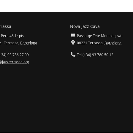
rrassa
Nova Jazz Cava
 Pere 46 1r pis
Passatge Tete Montoliu, s/n
1 Terrassa
,
Barcelona
08221 Terrassa
,
Barcelona
+34) 93 786 27 09
Tel (+34) 93 780 50 12
@jazzterrassa.org