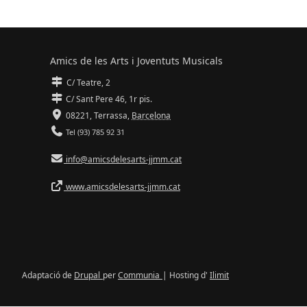
Amics de les Arts i Joventuts Musicals
C/ Teatre, 2
C/ Sant Pere 46, 1r pis.
08221,
Terrassa
,
Barcelona
Tel (93) 785 92 31
info@amicsdelesarts-jjmm.cat
www.amicsdelesarts-jjmm.cat
Adaptació de
Drupal
per
Communia
| Hosting d'
Ilimit