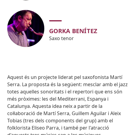
GORKA BENÍTEZ
Saxo tenor
Body
Aquest és un projecte liderat pel saxofonista Martí
Serra. La proposta és la següent: mesclar amb el jazz
totes aquelles sonoritats i el repertori que ens són
més pròximes: les del Mediterrani, Espanya i
Catalunya. Aquesta idea neix a partir de la
col·laboració de Martí Serra, Guillem Aguilar i Aleix
Tobias (tres dels components del grup) amb el
folklorista Eliseo Parra, i també per l'atracció
d'aquests tres músics cap a les músiques