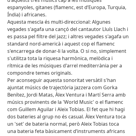
espanyoles, gitanes (flamenc, est d’Europa, Turquia,
Índia) i africanes.
Aquesta mescla és multi-direccional: Algunes
vegades s'agafa una cançó del cantautor Lluís Llach i
es passa pel filtre del jazz; i altres vegades s'agafa un
standard nord-americà i aquest cop el flamenc
s'encarrega de donar-li la volta. O si no, simplement
s'utilitza tota la riquesa harmònica, melòdica i
rítmica de les músiques d'arrel mediterrània per a
compondre temes originals.
Per aconseguir aquesta sonoritat versàtil s'han
ajuntat músics de trajectòria jazzera com Gorka
Benítez, Jordi Matas, Àlex Ventura i Martí Serra amb
músics provinents de la 'World Music' o el flamenc
com Guillem Aguilar i Aleix Tobias. El fet que hi hagi
dos bateries al grup no és casual. Àlex Ventura toca
un 'set' de bateria normal, però Aleix Tobias toca
una bateria feta bàsicament d’instruments africans