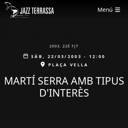
Pasar al contenido principal
Menú
ÀMBIT
2003. 22È FJT
Data
SÁB, 22/03/2003 - 12:00
ESPAI
PLAÇA VELLA
MARTÍ SERRA AMB TIPUS
D'INTERÈS