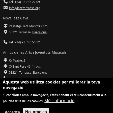
Tel (+34) 93 786 27 09
info@jazzterrassa.org
Nova Jazz Cava
Passatge Tete Montoliu, s/n
08221 Terrassa
,
Barcelona
Tel (+34) 93 780 50 12
Amics de les Arts i Joventuts Musicals
C/ Teatre, 2
C/ Sant Pere 46, 1r pis.
08221,
Terrassa
,
Barcelona
Tel (93) 785 92 31
Aquesta web utilitza cookies per millorar la teva
navegació
info@amicsdelesarts-jjmm.cat
Si continues amb la navegació, estàs donant el teu consentiment a la
www.amicsdelesarts-jjmm.cat
Més informació
política d'ús de les cookies.
Adaptació de
Drupal
per
Communia
| Hosting d'
Ilimit
Accepta
No, gràcies